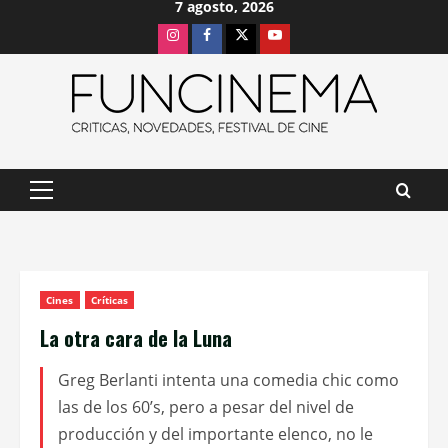
7 agosto, 2026
Saltar
Instagram
Facebook
X
Youtube
al
contenido
Menú
principal
Cines
Críticas
La otra cara de la Luna
Greg Berlanti intenta una comedia chic como
las de los 60’s, pero a pesar del nivel de
producción y del importante elenco, no le