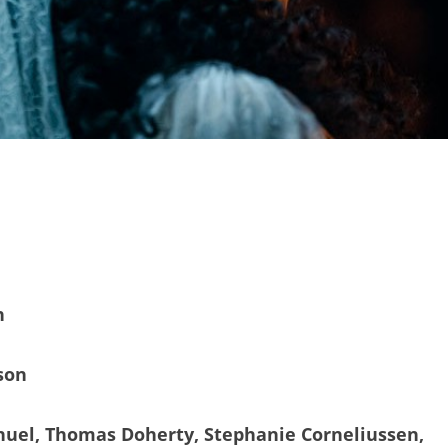
n
son
el, Thomas Doherty, Stephanie Corneliussen,