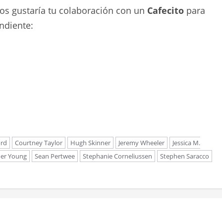
nos gustaría tu colaboración con un
Cafecito
para
ndiente:
ord
Courtney Taylor
Hugh Skinner
Jeremy Wheeler
Jessica M.
der Young
Sean Pertwee
Stephanie Corneliussen
Stephen Saracco