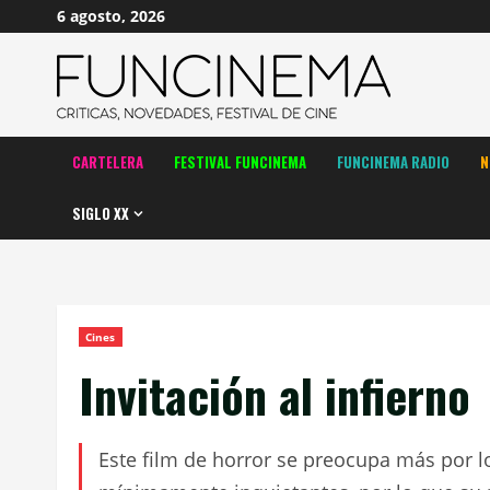
Saltar
6 agosto, 2026
al
contenido
CARTELERA
FESTIVAL FUNCINEMA
FUNCINEMA RADIO
N
SIGLO XX
Cines
Invitación al infierno
Este film de horror se preocupa más por l