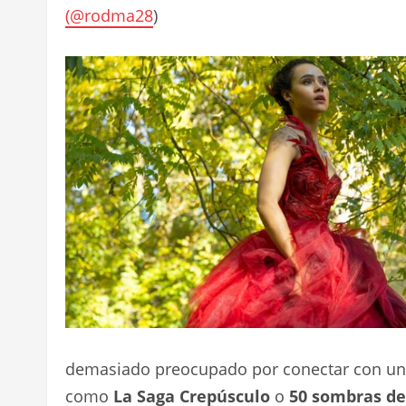
(
@rodma28
)
demasiado preocupado por conectar con un pú
como
La Saga Crepúsculo
o
50 sombras de