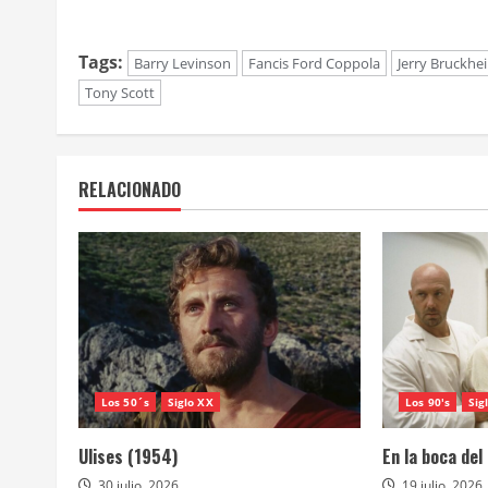
Tags:
Barry Levinson
Fancis Ford Coppola
Jerry Bruckhe
Tony Scott
RELACIONADO
Los 50´s
Siglo XX
Los 90's
Sig
Ulises (1954)
En la boca del
30 julio, 2026
19 julio, 2026