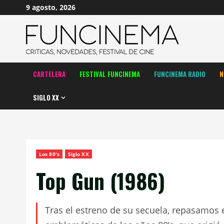
Saltar
9 agosto, 2026
al
contenido
CARTELERA
FESTIVAL FUNCINEMA
FUNCINEMA RADIO
N
SIGLO XX
Los 80's
Siglo XX
Top Gun (1986)
Tras el estreno de su secuela, repasamos e