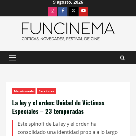
9 agosto, 2026
Saltar
Instagram
Facebook
X
Youtube
al
contenido
Menú
principal
Maratoneala
Secciones
La ley y el orden: Unidad de Víctimas
Especiales – 23 temporadas
Este spinoff de La ley y el orden ha
consolidado una identidad propia a lo largo