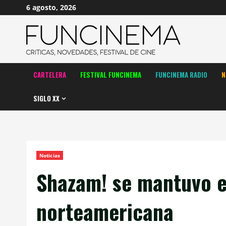
Saltar
6 agosto, 2026
al
contenido
CARTELERA
FESTIVAL FUNCINEMA
FUNCINEMA RADIO
N
SIGLO XX
Noticias
Shazam! se mantuvo en
norteamericana