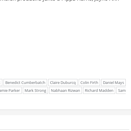
t
Benedict Cumberbatch
Claire Duburcq
Colin Firth
Daniel Mays
Jamie Parker
Mark Strong
Nabhaan Rizwan
Richard Madden
Sam