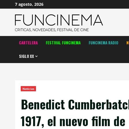
Saltar
7 agosto, 2026
al
contenido
CARTELERA
FESTIVAL FUNCINEMA
FUNCINEMA RADIO
N
SIGLO XX
Noticias
Benedict Cumberbatch
1917, el nuevo film d