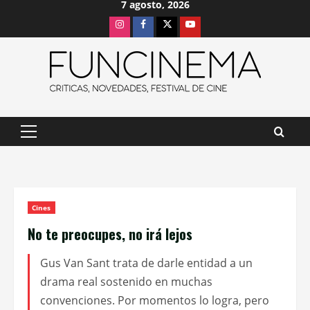
7 agosto, 2026
Saltar
Instagram
Facebook
X
Youtube
al
contenido
Menú
principal
Cines
No te preocupes, no irá lejos
Gus Van Sant trata de darle entidad a un
drama real sostenido en muchas
convenciones. Por momentos lo logra, pero