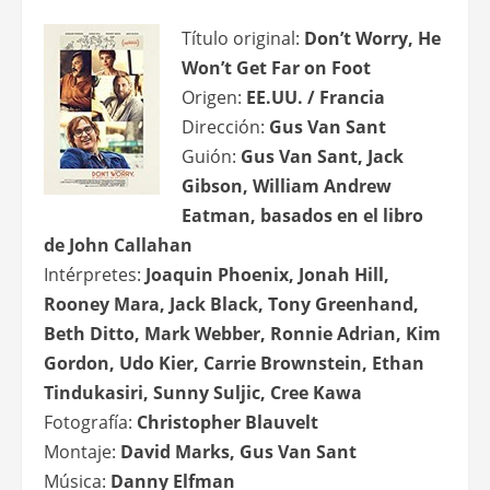
Título original:
Don’t Worry, He
Won’t Get Far on Foot
Origen:
EE.UU. / Francia
Dirección:
Gus Van Sant
Guión:
Gus Van Sant, Jack
Gibson, William Andrew
Eatman, basados en el libro
de John Callahan
Intérpretes:
Joaquin Phoenix, Jonah Hill,
Rooney Mara, Jack Black, Tony Greenhand,
Beth Ditto, Mark Webber, Ronnie Adrian, Kim
Gordon, Udo Kier, Carrie Brownstein, Ethan
Tindukasiri, Sunny Suljic, Cree Kawa
Fotografía:
Christopher Blauvelt
Montaje:
David Marks, Gus Van Sant
Música:
Danny Elfman