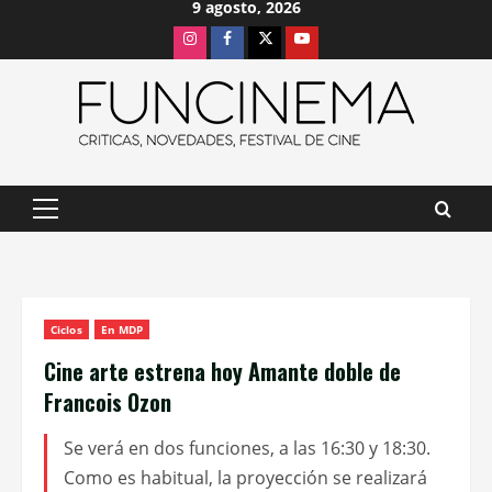
9 agosto, 2026
Saltar
Instagram
Facebook
X
Youtube
al
contenido
Menú
principal
Ciclos
En MDP
Cine arte estrena hoy Amante doble de
Francois Ozon
Se verá en dos funciones, a las 16:30 y 18:30.
Como es habitual, la proyección se realizará