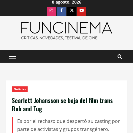
8 agosto, 2026
Saltar
Instagram
Facebook
X
Youtube
al
contenido
Menú
principal
Noticias
Scarlett Johansson se baja del film trans
Rub and Tug
Es por el rechazo que despertó su casting por
parte de activistas y grupos transgénero.