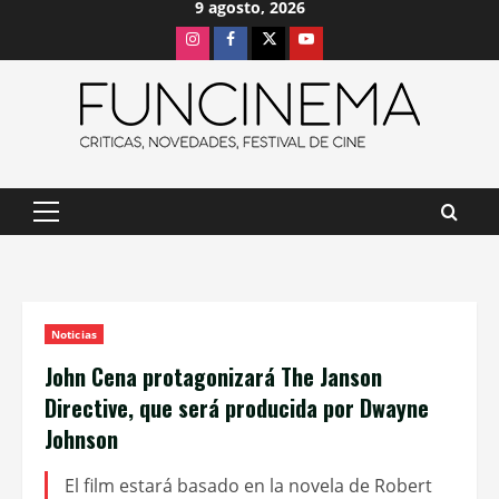
9 agosto, 2026
Saltar
Instagram
Facebook
X
Youtube
al
contenido
Menú
principal
Noticias
John Cena protagonizará The Janson
Directive, que será producida por Dwayne
Johnson
El film estará basado en la novela de Robert