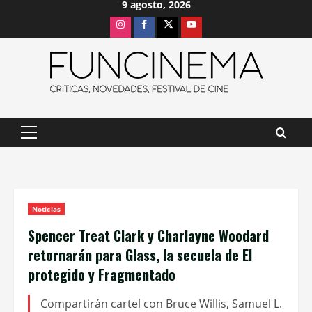
9 agosto, 2026
Saltar
Instagram
Facebook
X
Youtube
al
contenido
Menú
principal
Noticias
Spencer Treat Clark y Charlayne Woodard
retornarán para Glass, la secuela de El
protegido y Fragmentado
Compartirán cartel con Bruce Willis, Samuel L.