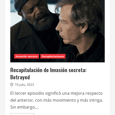
de
Invasión
secreta:
Beloved
Invasión secreta
Recapitulaciones
Recapitulación de Invasión secreta:
Betrayed
10 julio, 2023
El tercer episodio significó una mejora respecto
del anterior, con más movimiento y más intriga.
Sin embargo,...