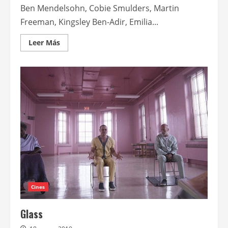
Ben Mendelsohn, Cobie Smulders, Martin
Freeman, Kingsley Ben-Adir, Emilia...
Leer
Leer Más
más
acerca
de
Disney+
revela
el
avance
de
Invasión
secreta,
de
Marvel
Studios
Cines
Glass