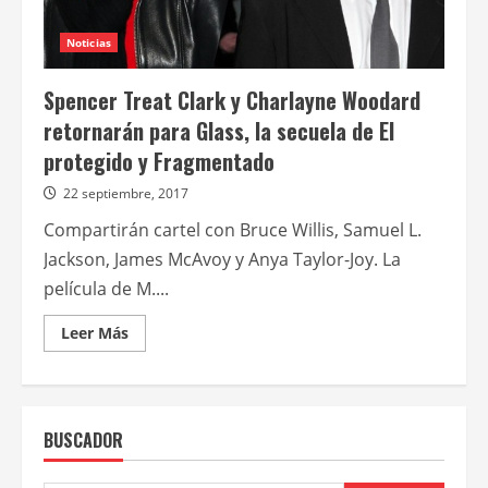
Glass
Noticias
Spencer Treat Clark y Charlayne Woodard
retornarán para Glass, la secuela de El
protegido y Fragmentado
22 septiembre, 2017
Compartirán cartel con Bruce Willis, Samuel L.
Jackson, James McAvoy y Anya Taylor-Joy. La
película de M....
Leer
Leer Más
más
acerca
de
Spencer
Treat
Clark
BUSCADOR
y
Charlayne
Woodard
retornarán