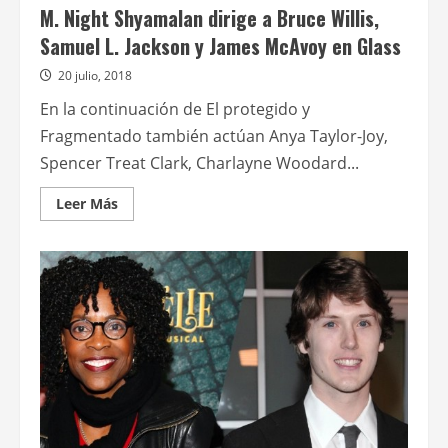
M. Night Shyamalan dirige a Bruce Willis,
Samuel L. Jackson y James McAvoy en Glass
20 julio, 2018
En la continuación de El protegido y
Fragmentado también actúan Anya Taylor-Joy,
Spencer Treat Clark, Charlayne Woodard...
Leer
Leer Más
más
acerca
de
M.
Night
Shyamalan
dirige
a
Bruce
Willis,
Samuel
L.
Jackson
y
James
McAvoy
en