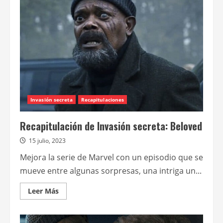
Secreta:
Harvest
Invasión secreta
Recapitulaciones
Recapitulación de Invasión secreta: Beloved
15 julio, 2023
Mejora la serie de Marvel con un episodio que se
mueve entre algunas sorpresas, una intriga un...
Leer
Leer Más
más
acerca
de
Recapitulación