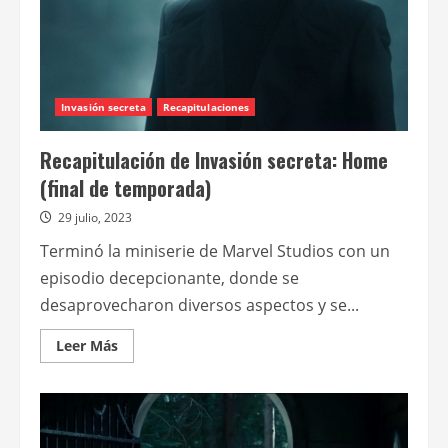
Invasión secreta
Recapitulaciones
Recapitulación de Invasión secreta: Home
(final de temporada)
29 julio, 2023
Terminó la miniserie de Marvel Studios con un
episodio decepcionante, donde se
desaprovecharon diversos aspectos y se...
Leer
Leer Más
más
acerca
de
Recapitulación
de
Invasión
secreta: