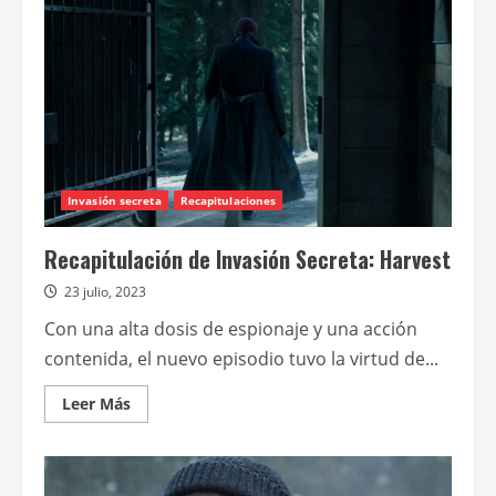
Home
(final
de
temporada)
Invasión secreta
Recapitulaciones
Recapitulación de Invasión Secreta: Harvest
23 julio, 2023
Con una alta dosis de espionaje y una acción
contenida, el nuevo episodio tuvo la virtud de...
Leer
Leer Más
más
acerca
de
Recapitulación
de
Invasión