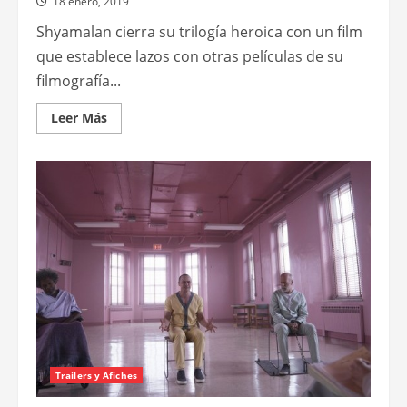
18 enero, 2019
Shyamalan cierra su trilogía heroica con un film
que establece lazos con otras películas de su
filmografía...
Leer
Leer Más
más
acerca
de
Glass
Trailers y Afiches