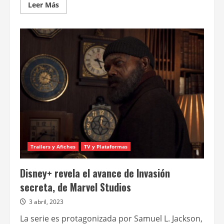
Leer
Leer Más
más
acerca
de
Recapitulación
de
Invasión
secreta:
Betrayed
Trailers y Afiches
TV y Plataformas
Disney+ revela el avance de Invasión
secreta, de Marvel Studios
3 abril, 2023
La serie es protagonizada por Samuel L. Jackson,