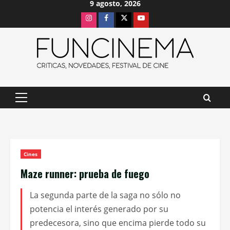
9 agosto, 2026
Saltar
Instagram
Facebook
X
Youtube
al
contenido
Menú
principal
Cines
Maze runner: prueba de fuego
La segunda parte de la saga no sólo no
potencia el interés generado por su
predecesora, sino que encima pierde todo su