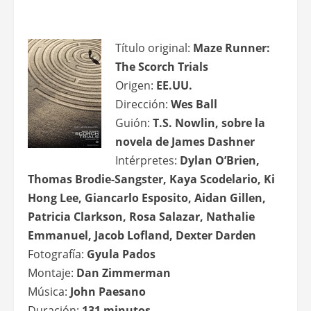
Título original:
Maze Runner:
The Scorch Trials
Origen:
EE.UU.
Dirección:
Wes Ball
Guión:
T.S. Nowlin, sobre la
novela de James Dashner
Intérpretes:
Dylan O’Brien,
Thomas Brodie-Sangster, Kaya Scodelario, Ki
Hong Lee, Giancarlo Esposito, Aidan Gillen,
Patricia Clarkson, Rosa Salazar, Nathalie
Emmanuel, Jacob Lofland, Dexter Darden
Fotografía:
Gyula Pados
Montaje:
Dan Zimmerman
Música:
John Paesano
Duración:
131 minutos