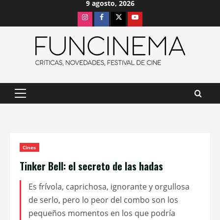
9 agosto, 2026
Saltar
Instagram
Facebook
X
Youtube
al
contenido
Menú
principal
Cines
Tinker Bell: el secreto de las hadas
Es frívola, caprichosa, ignorante y orgullosa
de serlo, pero lo peor del combo son los
pequeños momentos en los que podría