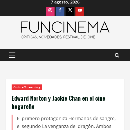
7 agosto, 2026
Saltar
Instagram
Facebook
X
Youtube
al
contenido
Menú
principal
Online/Streaming
Edward Norton y Jackie Chan en el cine
hogareño
El primero protagoniza Hermanos de sangre,
el segundo La venganza del dragón. Ambos