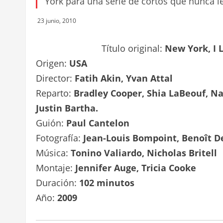
York para una serie de cortos que nunca l
23 junio, 2010
Título original:
New York, I 
Origen:
USA
Director:
Fatih Akin, Yvan Attal
Reparto:
Bradley Cooper, Shia LaBeouf, Na
Justin Bartha.
Guión:
Paul Cantelon
Fotografía:
Jean-Louis Bompoint, Benoît D
Música:
Tonino Valiardo, Nicholas Britell
Montaje:
Jennifer Auge, Tricia Cooke
Duración:
102 minutos
Año:
2009