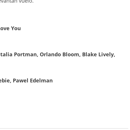
evantan vuelo.
Love You
talia Portman, Orlando Bloom, Blake Lively,
ebie, Pawel Edelman