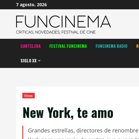
Saltar
7 agosto, 2026
al
contenido
CARTELERA
FESTIVAL FUNCINEMA
FUNCINEMA RADIO
N
SIGLO XX
Cines
New York, te amo
Grandes estrellas, directores de renombr