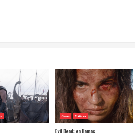
as
Cines
Críticas
Evil Dead: en llamas