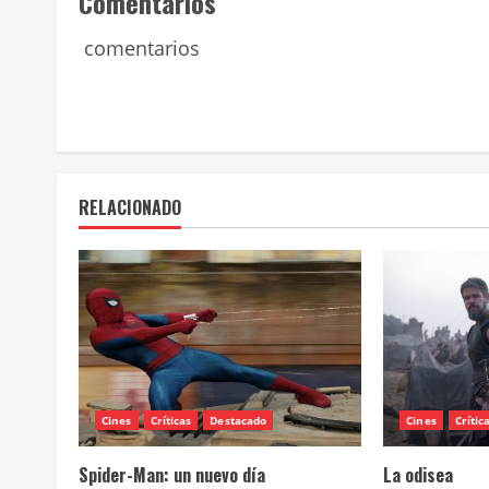
Comentarios
comentarios
RELACIONADO
Cines
Críticas
Destacado
Cines
Crític
Spider-Man: un nuevo día
La odisea