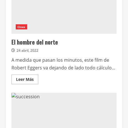
Trier
Cines
El hombre del norte
24 abril, 2022
A medida que pasan los minutos, este film de
Robert Eggers va dejando de lado todo cálculo...
Leer
Leer Más
más
acerca
de
El
hombre
del
norte