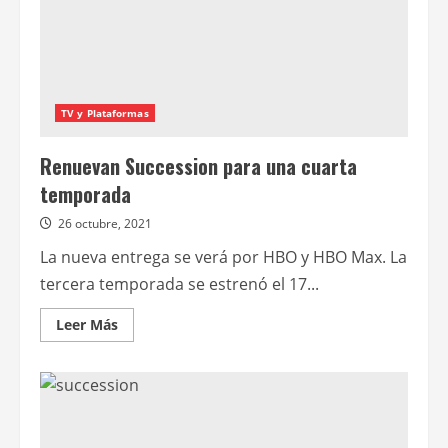
TV y Plataformas
Renuevan Succession para una cuarta
temporada
26 octubre, 2021
La nueva entrega se verá por HBO y HBO Max. La
tercera temporada se estrenó el 17...
Leer
Leer Más
más
acerca
de
Renuevan
Succession
para
una
cuarta