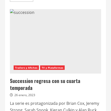
más
acerca
de
Lanzan
el
avance
de
la
cuarta
y
última
temporada
de
Succession
Trailers y Afiches
TV y Plataformas
Succession regresa con su cuarta
temporada
26 enero, 2023
La serie es protagonizada por Brian Cox, Jeremy
Strong, Sarah Snook, Kieran Culkin y Alan Ruck,