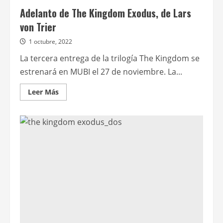
Adelanto de The Kingdom Exodus, de Lars
von Trier
1 octubre, 2022
La tercera entrega de la trilogía The Kingdom se
estrenará en MUBI el 27 de noviembre. La...
Leer
Leer Más
más
acerca
de
Adelanto
de
The
Kingdom
Exodus,
de
Lars
von
Trier