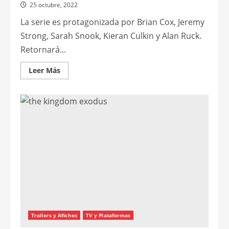
25 octubre, 2022
La serie es protagonizada por Brian Cox, Jeremy
Strong, Sarah Snook, Kieran Culkin y Alan Ruck.
Retornará...
Leer
Leer Más
más
acerca
de
Presentan
el
teaser
de
la
cuarta
temporada
de
Succession
Trailers y Afiches
TV y Plataformas