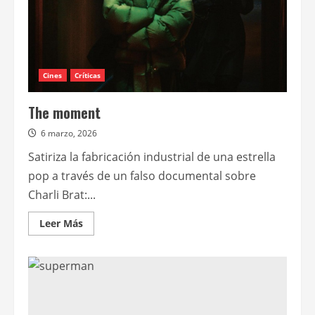
Cines
Críticas
The moment
6 marzo, 2026
Satiriza la fabricación industrial de una estrella
pop a través de un falso documental sobre
Charli Brat:...
Leer
Leer Más
más
acerca
de
The
moment