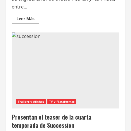
entre...
Leer
Leer Más
más
acerca
de
Succession
regresa
con
su
cuarta
temporada
Trailers y Afiches
TV y Plataformas
Presentan el teaser de la cuarta
temporada de Succession