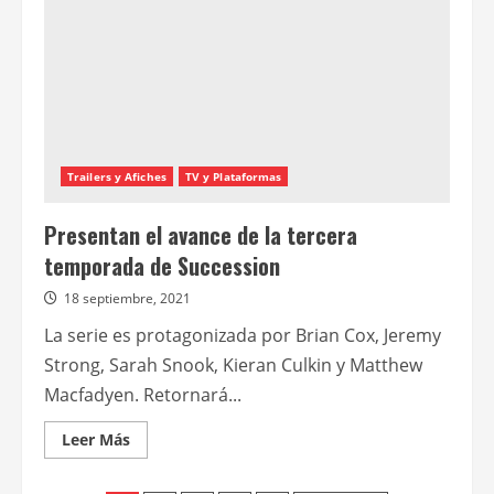
temporada
Trailers y Afiches
TV y Plataformas
Presentan el avance de la tercera
temporada de Succession
18 septiembre, 2021
La serie es protagonizada por Brian Cox, Jeremy
Strong, Sarah Snook, Kieran Culkin y Matthew
Macfadyen. Retornará...
Leer
Leer Más
más
acerca
de