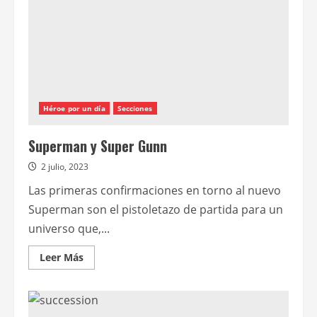
Héroe por un día
Secciones
Superman y Super Gunn
2 julio, 2023
Las primeras confirmaciones en torno al nuevo
Superman son el pistoletazo de partida para un
universo que,...
Leer
Leer Más
más
acerca
de
Superman
y
Super