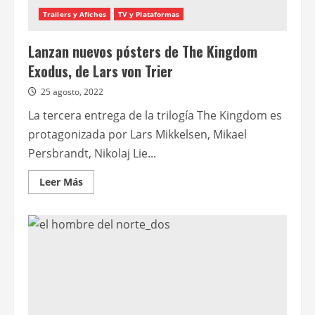
Trailers y Afiches
TV y Plataformas
Lanzan nuevos pósters de The Kingdom
Exodus, de Lars von Trier
25 agosto, 2022
La tercera entrega de la trilogía The Kingdom es
protagonizada por Lars Mikkelsen, Mikael
Persbrandt, Nikolaj Lie...
Leer
Leer Más
más
acerca
de
Lanzan
nuevos
pósters
de
The
Kingdom
Exodus,
de
Lars
von