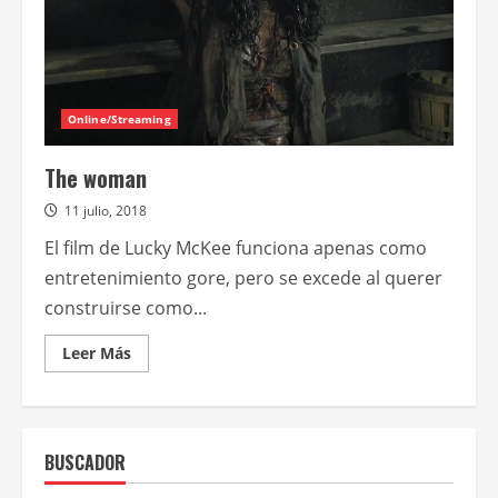
Online/Streaming
The woman
11 julio, 2018
El film de Lucky McKee funciona apenas como
entretenimiento gore, pero se excede al querer
construirse como...
Leer
Leer Más
más
acerca
de
The
woman
BUSCADOR