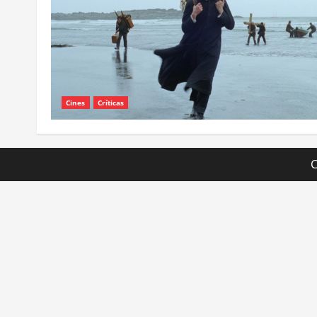
Cines
Críticas
C