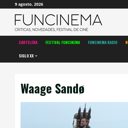
Saltar
9 agosto, 2026
al
contenido
CARTELERA
FESTIVAL FUNCINEMA
FUNCINEMA RADIO
N
SIGLO XX
Waage Sandø