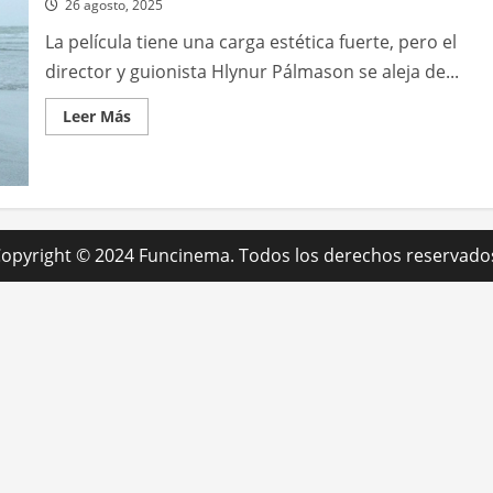
26 agosto, 2025
La película tiene una carga estética fuerte, pero el
director y guionista Hlynur Pálmason se aleja de...
Leer
Leer Más
más
acerca
de
Godland
opyright © 2024 Funcinema. Todos los derechos reservado