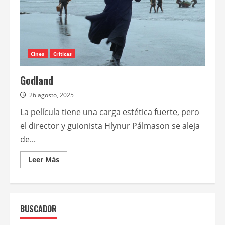
Cines
Críticas
Godland
26 agosto, 2025
La película tiene una carga estética fuerte, pero
el director y guionista Hlynur Pálmason se aleja
de...
Leer
Leer Más
más
acerca
de
Godland
BUSCADOR