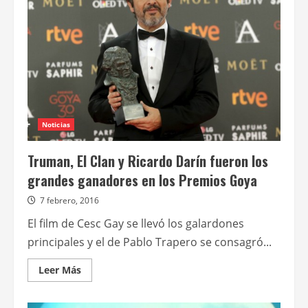
de
los
premios
de
la
Academia
de
Cine
Europea
Noticias
Truman, El Clan y Ricardo Darín fueron los
grandes ganadores en los Premios Goya
7 febrero, 2016
El film de Cesc Gay se llevó los galardones
principales y el de Pablo Trapero se consagró...
Leer
Leer Más
más
acerca
de
Truman,