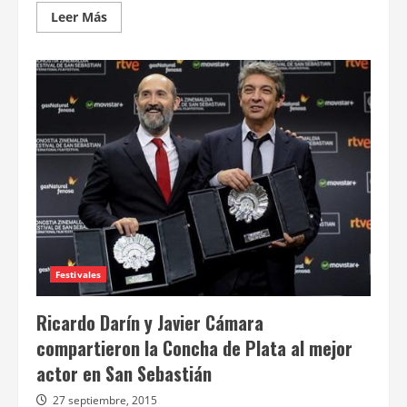
Leer
Leer Más
más
acerca
de
Hotel
Transylvania
2
confirmó
el
reinado
de
la
animación
Festivales
Ricardo Darín y Javier Cámara
compartieron la Concha de Plata al mejor
actor en San Sebastián
27 septiembre, 2015