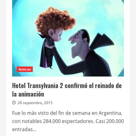
El
Clan
y
Ricardo
Darín
fueron
los
grandes
ganadores
en
los
Premios
Goya
Noticias
Hotel Transylvania 2 confirmó el reinado de
la animación
28 septiembre, 2015
Fue lo más visto del fin de semana en Argentina,
con notables 284.000 espectadores. Casi 200.000
entradas...