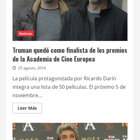
Noticias
Truman quedó como finalista de los premios
de la Academia de Cine Europea
25 agosto, 2016
La película protagonizada por Ricardo Darín
integra una lista de 50 películas. El próximo 5 de
noviembre...
Leer
Leer Más
más
acerca
de
Truman
quedó
como
finalista