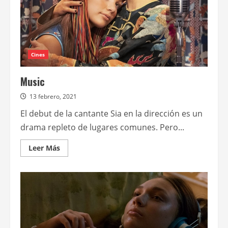
Cines
Music
13 febrero, 2021
El debut de la cantante Sia en la dirección es un
drama repleto de lugares comunes. Pero...
Leer
Leer Más
más
acerca
de
Music