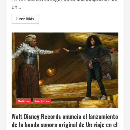
un...
Leer
Leer Más
más
acerca
de
Netflix
adquiere
Dumplin,
con
Jennifer
Aniston;
y
Yes
Day,
con
Jennifer
Garner
Noticias
Secciones
Walt Disney Records anuncia el lanzamiento
de la banda sonora original de Un viaje en el