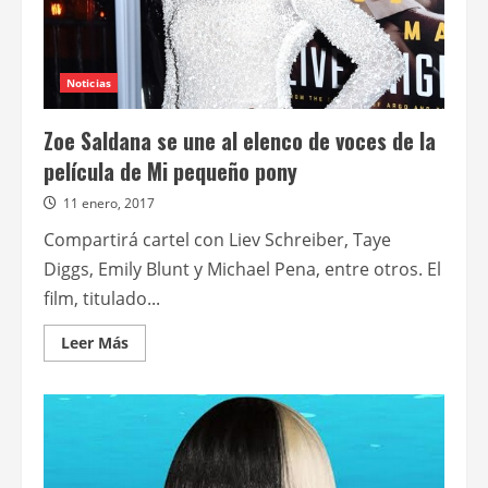
Noticias
Zoe Saldana se une al elenco de voces de la
película de Mi pequeño pony
11 enero, 2017
Compartirá cartel con Liev Schreiber, Taye
Diggs, Emily Blunt y Michael Pena, entre otros. El
film, titulado...
Leer
Leer Más
más
acerca
de
Zoe
Saldana
se
une
al
elenco