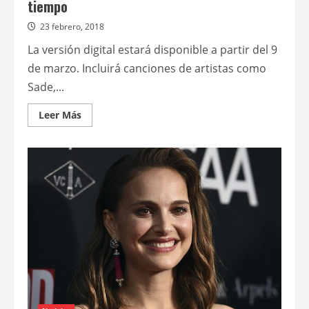
tiempo
23 febrero, 2018
La versión digital estará disponible a partir del 9
de marzo. Incluirá canciones de artistas como
Sade,...
Leer
Leer Más
más
acerca
de
Walt
Disney
Records
anuncia
el
lanzamiento
de
la
banda
sonora
original
de
Un
viaje
en
el
tiempo