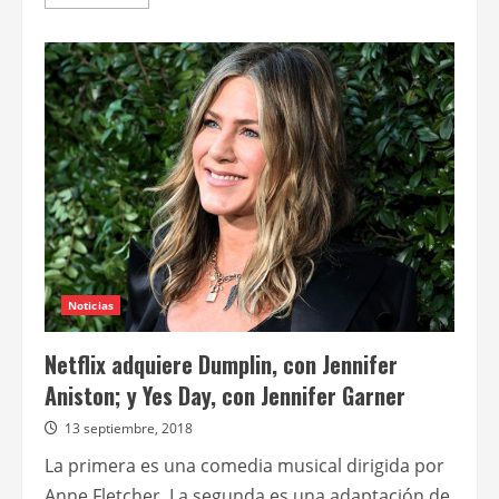
más
acerca
de
El
príncipe
encantador
Noticias
Netflix adquiere Dumplin, con Jennifer
Aniston; y Yes Day, con Jennifer Garner
13 septiembre, 2018
La primera es una comedia musical dirigida por
Anne Fletcher. La segunda es una adaptación de