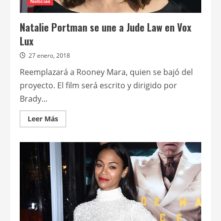
Noticias
Natalie Portman se une a Jude Law en Vox
Lux
27 enero, 2018
Reemplazará a Rooney Mara, quien se bajó del
proyecto. El film será escrito y dirigido por
Brady...
Leer
Leer Más
más
acerca
de
Natalie
Portman
se
une
a
Jude
Law
en
Vox
Lux