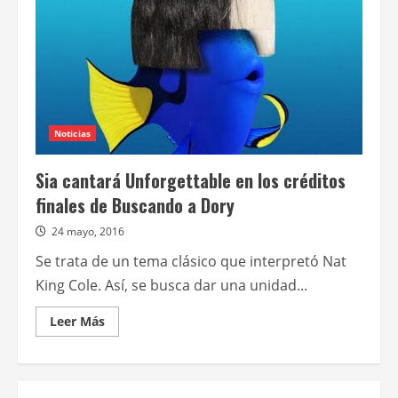
de
voces
de
la
película
de
Mi
pequeño
pony
Noticias
Sia cantará Unforgettable en los créditos
finales de Buscando a Dory
24 mayo, 2016
Se trata de un tema clásico que interpretó Nat
King Cole. Así, se busca dar una unidad...
Leer
Leer Más
más
acerca
de
Sia
cantará
Unforgettable