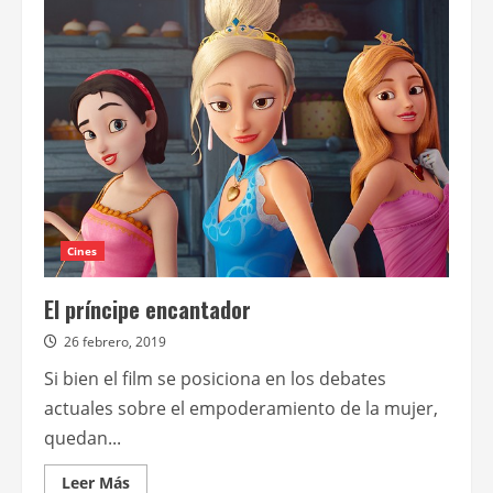
estrenará
en
simultáneo
con
EE.UU.
Music,
debut
en
la
dirección
de
la
cantante
Sia
Cines
El príncipe encantador
26 febrero, 2019
Si bien el film se posiciona en los debates
actuales sobre el empoderamiento de la mujer,
quedan...
Leer
Leer Más