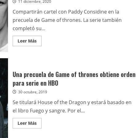
11 diciembre, 2020
Compartirán cartel con Paddy Considine en la
precuela de Game of thrones. La serie también
completó su...
Leer
Leer Más
más
acerca
de
House
of
the
Dragon
Una precuela de Game of thrones obtiene orden
incorpora
a
para serie en HBO
Olivia
Cooke,
30 octubre, 2019
Emma
D
´Arcy
Se titulará House of the Dragon y estará basado en
y
Matt
el libro Fuego y sangre. Por el...
Smith
Leer
Leer Más
más
acerca
de