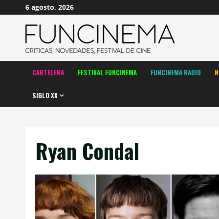
Saltar
6 agosto, 2026
al
contenido
CARTELERA
FESTIVAL FUNCINEMA
FUNCINEMA RADIO
N
SIGLO XX
Ryan Condal