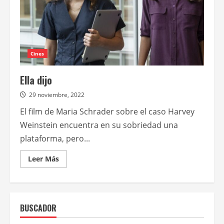
Cines
Ella dijo
29 noviembre, 2022
El film de Maria Schrader sobre el caso Harvey
Weinstein encuentra en su sobriedad una
plataforma, pero...
Leer
Leer Más
más
acerca
de
Ella
dijo
BUSCADOR