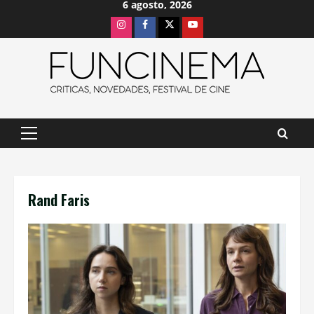
6 agosto, 2026
Saltar
Instagram
Facebook
X
Youtube
al
contenido
Menú
principal
Rand Faris