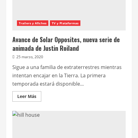
Trailers y Afiches
TV y Plataformas
Avance de Solar Opposites, nueva serie de
animada de Justin Roiland
25 marzo, 2020
Sigue a una familia de extraterrestres mientras
intentan encajar en la Tierra. La primera
temporada estará disponible...
Leer
Leer Más
más
acerca
de
Avance
de
Solar
Opposites,
nueva
serie