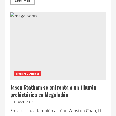
Leer Más
más
acerca
de
DC
–
La
muerte
de
Superman
Trailers y Afiches
Jason Statham se enfrenta a un tiburón
prehistórico en Megalodón
10 abril, 2018
En la película también actúan Winston Chao, Li