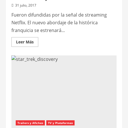
31 julio, 2017
Fueron difundidas por la señal de streaming
Netflix. El nuevo abordaje de la histórica
franquicia se estrenará...
Leer
Leer Más
más
acerca
de
Nuevas
imágenes
promocionales
de
Star
Trek:
Discovery
Trailers y Afiches
TV y Plataformas