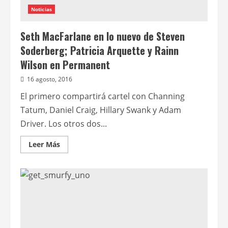
Noticias
Seth MacFarlane en lo nuevo de Steven
Soderberg; Patricia Arquette y Rainn
Wilson en Permanent
16 agosto, 2016
El primero compartirá cartel con Channing
Tatum, Daniel Craig, Hillary Swank y Adam
Driver. Los otros dos...
Leer
Leer Más
más
acerca
de
Seth
MacFarlane
en
lo
nuevo
de
Steven
Soderberg;