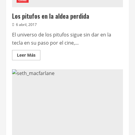
Cines
Los pitufos en la aldea perdida
6 abril, 2017
El universo de los pitufos sigue sin dar en la
tecla en su paso por el cine,...
Leer
Leer Más
más
acerca
de
Los
pitufos
en
la
aldea
perdida