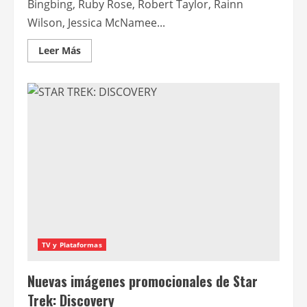
Bingbing, Ruby Rose, Robert Taylor, Rainn
Wilson, Jessica McNamee...
Leer
Leer Más
más
acerca
de
Jason
Statham
se
enfrenta
a
un
tiburón
prehistórico
en
Megalodón
TV y Plataformas
Nuevas imágenes promocionales de Star
Trek: Discovery