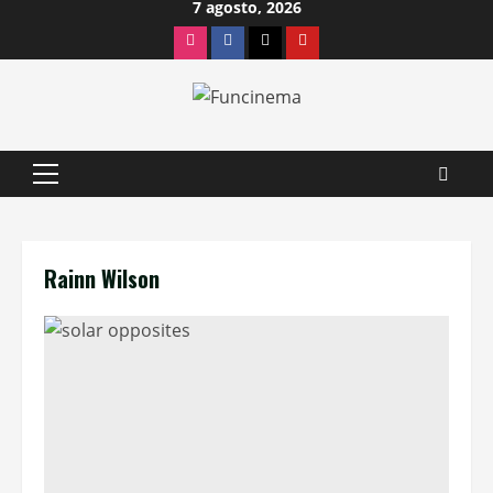
7 agosto, 2026
Saltar
Instagram
Facebook
X
Youtube
al
contenido
Menú
principal
Rainn Wilson