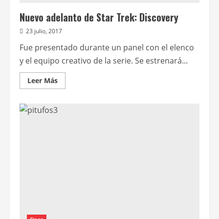
Nuevo adelanto de Star Trek: Discovery
23 julio, 2017
Fue presentado durante un panel con el elenco
y el equipo creativo de la serie. Se estrenará...
Leer
Leer Más
más
acerca
de
Nuevo
adelanto
de
Star
Trek:
Discovery