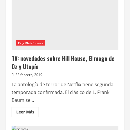
de
animada
de
Justin
Roiland
TV y Plataformas
TV: novedades sobre Hill House, El mago de
Oz y Utopía
22 febrero, 2019
La antología de terror de Netflix tiene segunda
temporada confirmada. El clásico de L. Frank
Baum se...
Leer
Leer Más
más
acerca
de
TV: