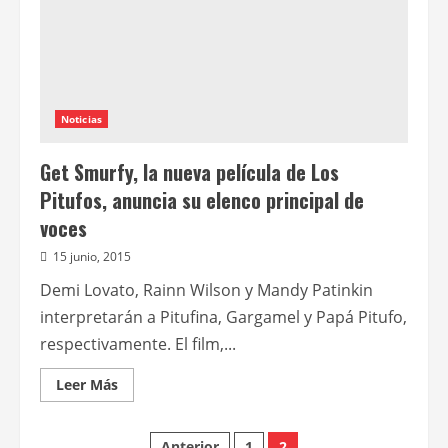
Patricia
Arquette
y
Rainn
Wilson
en
Permanent
Noticias
Get Smurfy, la nueva película de Los
Pitufos, anuncia su elenco principal de
voces
15 junio, 2015
Demi Lovato, Rainn Wilson y Mandy Patinkin
interpretarán a Pitufina, Gargamel y Papá Pitufo,
respectivamente. El film,...
Leer
Leer Más
más
acerca
de
Get
Anterior
1
2