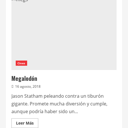
novedades
sobre
Hill
House,
El
mago
de
Oz
y
Utopía
Cines
Megalodón
16 agosto, 2018
Jason Statham peleando contra un tiburón
gigante. Promete mucha diversión y cumple,
aunque podría haber sido un...
Leer
Leer Más
más