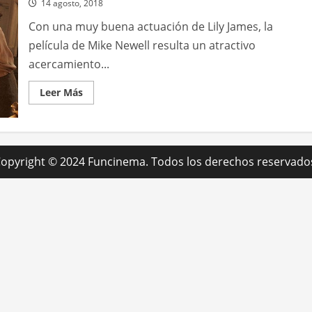
14 agosto, 2018
Con una muy buena actuación de Lily James, la
película de Mike Newell resulta un atractivo
acercamiento...
Leer
Leer Más
más
acerca
de
La
sociedad
literaria
y
opyright © 2024 Funcinema. Todos los derechos reservado
del
pastel
de
cáscara
de
papa
de
Guernsey