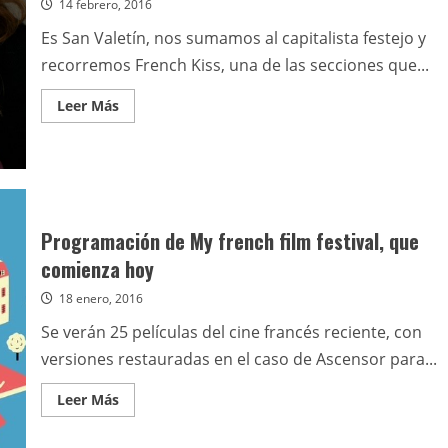
14 febrero, 2016
Es San Valetín, nos sumamos al capitalista festejo y
recorremos French Kiss, una de las secciones que...
Leer
Leer Más
más
acerca
de
Un
poco
de
amor
francés
Programación de My french film festival, que
comienza hoy
18 enero, 2016
Se verán 25 películas del cine francés reciente, con
versiones restauradas en el caso de Ascensor para...
Leer
Leer Más
más
acerca
de