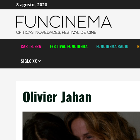
Saltar
8 agosto, 2026
al
contenido
CARTELERA
FESTIVAL FUNCINEMA
FUNCINEMA RADIO
N
SIGLO XX
Olivier Jahan