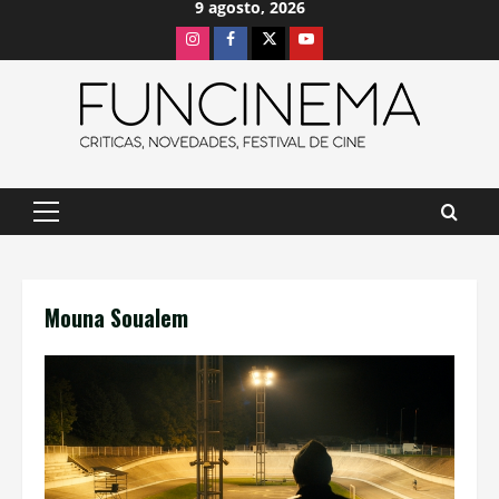
9 agosto, 2026
Saltar
Instagram
Facebook
X
Youtube
al
contenido
Menú
principal
Mouna Soualem