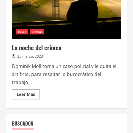
Cines
Críticas
La noche del crimen
25 marzo, 2023
Dominik Moll toma un caso policial y le quita el
artificio, para resaltar lo burocrático del
trabajo...
Leer
Leer Más
más
acerca
de
La
noche
del
BUSCADOR
crimen