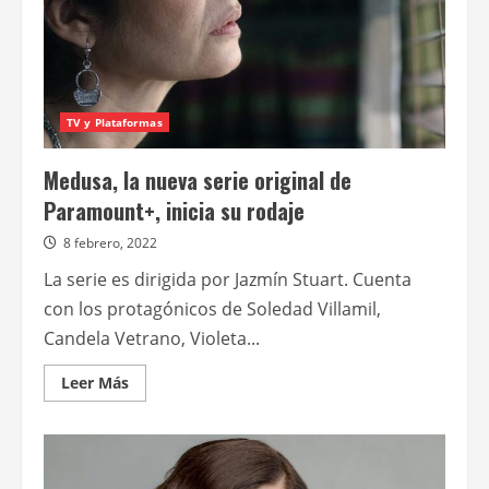
TV y Plataformas
Medusa, la nueva serie original de
Paramount+, inicia su rodaje
8 febrero, 2022
La serie es dirigida por Jazmín Stuart. Cuenta
con los protagónicos de Soledad Villamil,
Candela Vetrano, Violeta...
Leer
Leer Más
más
acerca
de
Medusa,
la
nueva
serie