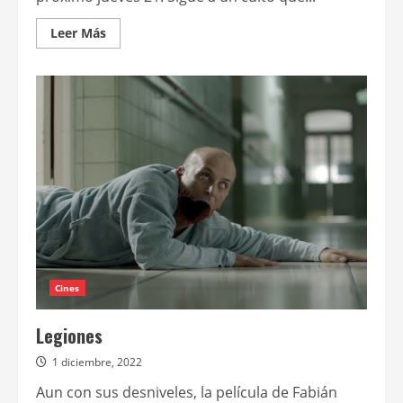
Leer
Leer Más
más
acerca
de
Se
estrena
La
invitada,
nuevo
film
del
marplatense
Facundo
Escudero
Salinas
Cines
Legiones
1 diciembre, 2022
Aun con sus desniveles, la película de Fabián