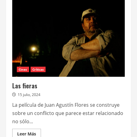
comedia
nacional
“Tenemos
que
hablar”
se
estrena
el
5
de
febrero
Cines
Críticas
Las fieras
15 julio, 2024
La película de Juan Agustín Flores se construye
sobre un conflicto que parece estar relacionado
no sólo...
Leer
Leer Más