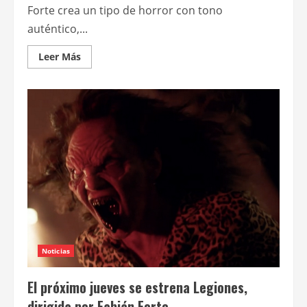
Forte crea un tipo de horror con tono
auténtico,...
Leer
Leer Más
más
acerca
de
Legiones
Noticias
El próximo jueves se estrena Legiones,
dirigida por Fabián Forte