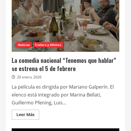
Noticias
Trailers y Afiches
La comedia nacional “Tenemos que hablar”
se estrena el 5 de febrero
20 enero, 2026
La película es dirigida por Mariano Galperín. El
elenco está integrado por Marina Bellati,
Guillermo Pfening, Luis...
Leer
Leer Más
más
acerca
de
La