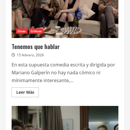
Cines
Críticas
Tenemos que hablar
15 febrero, 2026
En esta supuesta comedia escrita y dirigida por
Mariano Galperín no hay nada cómico ni
mínimamente interesante,...
Leer
Leer Más
más
acerca
de
Tenemos
que
hablar