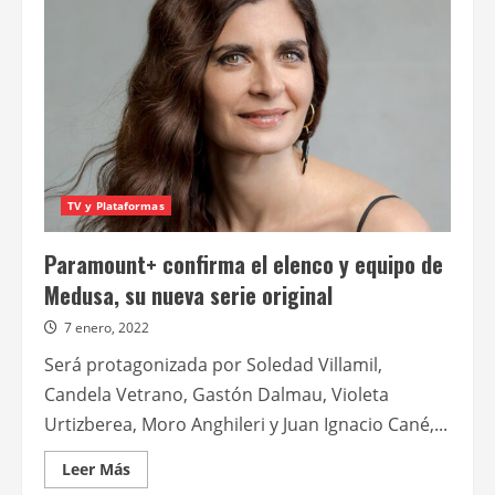
original
de
Paramount+,
inicia
su
rodaje
TV y Plataformas
Paramount+ confirma el elenco y equipo de
Medusa, su nueva serie original
7 enero, 2022
Será protagonizada por Soledad Villamil,
Candela Vetrano, Gastón Dalmau, Violeta
Urtizberea, Moro Anghileri y Juan Ignacio Cané,...
Leer
Leer Más
más