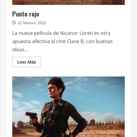
Punto rojo
22 febrero, 2022
La nueva película de Nicanor Loreti es otra
apuesta afectiva al cine Clase B, con buenas
ideas...
Leer
Leer Más
más
acerca
de
Punto
rojo