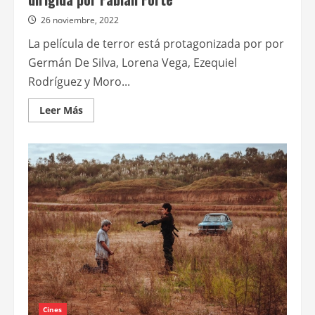
26 noviembre, 2022
La película de terror está protagonizada por por
Germán De Silva, Lorena Vega, Ezequiel
Rodríguez y Moro...
Leer
Leer Más
más
acerca
de
El
próximo
jueves
se
estrena
Legiones,
dirigida
por
Fabián
Forte
Cines