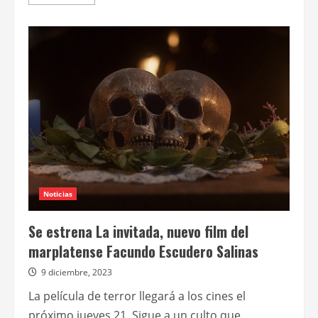
más
acerca
de
Las
fieras
Noticias
Se estrena La invitada, nuevo film del
marplatense Facundo Escudero Salinas
9 diciembre, 2023
La película de terror llegará a los cines el
próximo jueves 21. Sigue a un culto que...