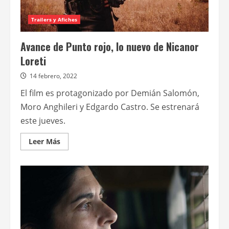
Trailers y Afiches
Avance de Punto rojo, lo nuevo de Nicanor
Loreti
14 febrero, 2022
El film es protagonizado por Demián Salomón,
Moro Anghileri y Edgardo Castro. Se estrenará
este jueves.
Leer
Leer Más
más
acerca
de
Avance
de
Punto
rojo,
lo
nuevo
de
Nicanor
Loreti