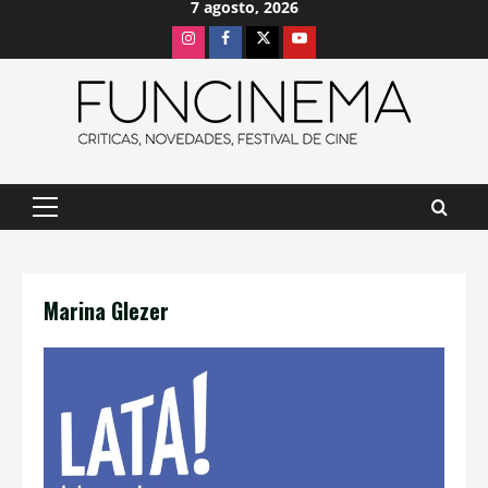
7 agosto, 2026
Saltar
Instagram
Facebook
X
Youtube
al
contenido
Menú
principal
Marina Glezer