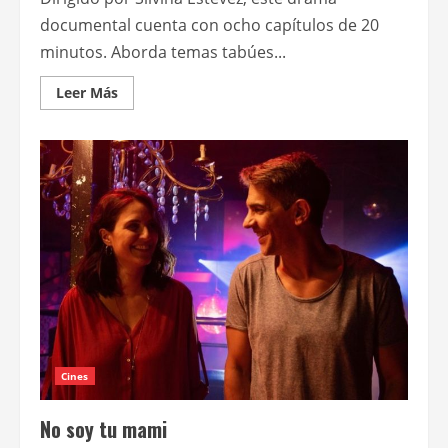
documental cuenta con ocho capítulos de 20
minutos. Aborda temas tabúes...
Leer
Leer Más
más
acerca
de
La
serie
de
UN3
No
sé
cómo
volver
ya
está
disponible
en
Flow
Cines
No soy tu mami