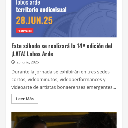
Festivales
Este sábado se realizará la 14ª edición del
¡LATA! Lobos Arde
23 junio, 2025
Durante la jornada se exhibirán en tres sedes
cortos, videominutos, videoperformances y
videoarte de artistas bonaerenses emergentes...
Leer
Leer Más
más
acerca
de
Este
sábado
se
realizará