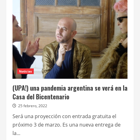
estrena
La
ruptura,
primer
largometraje
como
directora
de
Marina
Glezer
Noticias
(UPA!) una pandemia argentina se verá en la
Casa del Bicentenario
25 febrero, 2022
Será una proyección con entrada gratuita el
próximo 3 de marzo. Es una nueva entrega de
la...