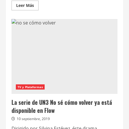
Leer
Leer Más
más
acerca
de
(UPA!)
una
pandemia
argentina
se
verá
en
la
Casa
del
Bicentenario
TV y Plataformas
La serie de UN3 No sé cómo volver ya está
disponible en Flow
10 septiembre, 2019
Dirigido por Silvina Estévez, éste drama