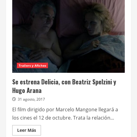
Trailers y Afiches
Se estrena Delicia, con Beatriz Spelzini y
Hugo Arana
31 agosto, 2017
El film dirigido por Marcelo Mangone llegará a
los cines el 12 de octubre. Trata la relación...
Leer
Leer Más
más