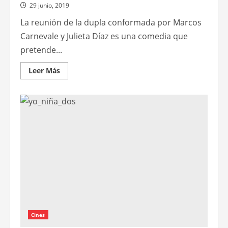
29 junio, 2019
La reunión de la dupla conformada por Marcos
Carnevale y Julieta Díaz es una comedia que
pretende...
Leer
Leer Más
más
acerca
de
No
soy
tu
mami
Cines