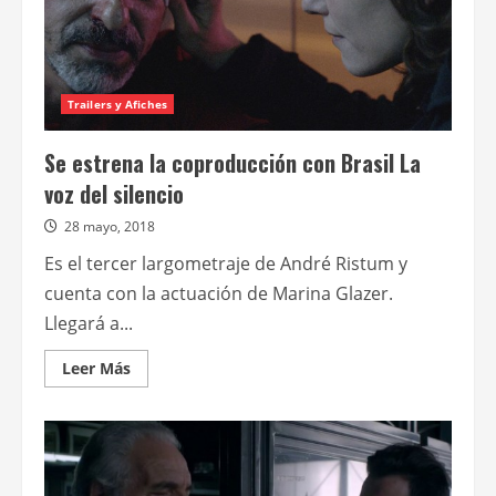
Trailers y Afiches
Se estrena la coproducción con Brasil La
voz del silencio
28 mayo, 2018
Es el tercer largometraje de André Ristum y
cuenta con la actuación de Marina Glazer.
Llegará a...
Leer
Leer Más
más
acerca
de
Se
estrena
la
coproducción
con