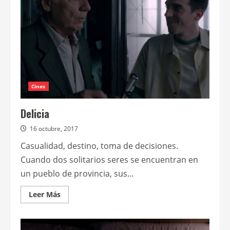
Brasil
La
voz
del
silencio
Cines
Delicia
16 octubre, 2017
Casualidad, destino, toma de decisiones.
Cuando dos solitarios seres se encuentran en
un pueblo de provincia, sus...
Leer
Leer Más
más
acerca
de
Delicia