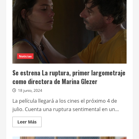
la
14ª
edición
del
¡LATA!
Lobos
Arde
Noticias
Se estrena La ruptura, primer largometraje
como directora de Marina Glezer
18 junio, 2024
La película llegará a los cines el próximo 4 de
julio. Cuenta una ruptura sentimental en un...
Leer
Leer Más
más
acerca
de
Se