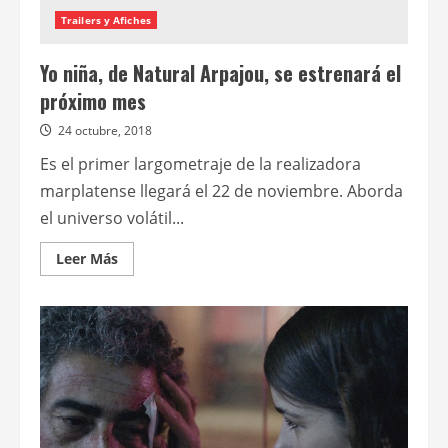
Trailers y Afiches
Yo niña, de Natural Arpajou, se estrenará el
próximo mes
24 octubre, 2018
Es el primer largometraje de la realizadora
marplatense llegará el 22 de noviembre. Aborda
el universo volátil...
Leer
Leer Más
más
acerca
de
Yo
niña,
de
Natural
Arpajou,
se
estrenará
el
próximo
mes