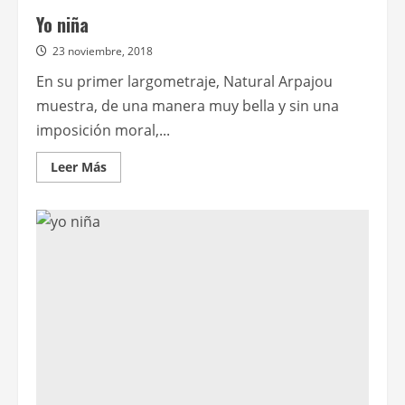
Yo niña
23 noviembre, 2018
En su primer largometraje, Natural Arpajou
muestra, de una manera muy bella y sin una
imposición moral,...
Leer
Leer Más
más
acerca
de
Yo
niña