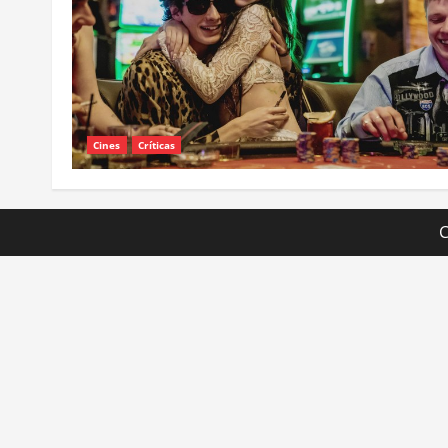
Cines
Críticas
C