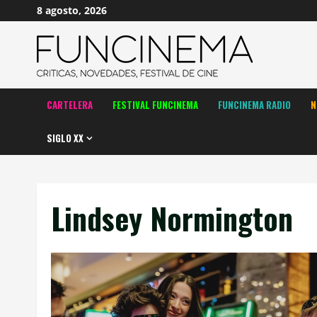
Saltar
8 agosto, 2026
al
contenido
CARTELERA
FESTIVAL FUNCINEMA
FUNCINEMA RADIO
N
SIGLO XX
Lindsey Normington