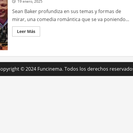
19 enero, 2025
Sean Baker profundiza en sus temas y formas de
mirar, una comedia romántica que se va poniendo...
Leer
Leer Más
más
acerca
de
Anora
opyright © 2024 Funcinema. Todos los derechos reservado