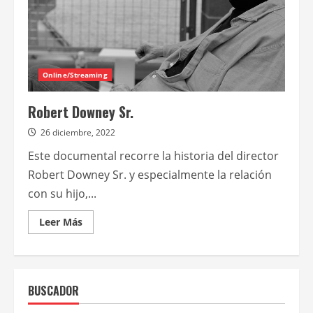
Online/Streaming
Robert Downey Sr.
26 diciembre, 2022
Este documental recorre la historia del director
Robert Downey Sr. y especialmente la relación
con su hijo,...
Leer
Leer Más
más
acerca
de
Robert
Downey
Sr.
BUSCADOR