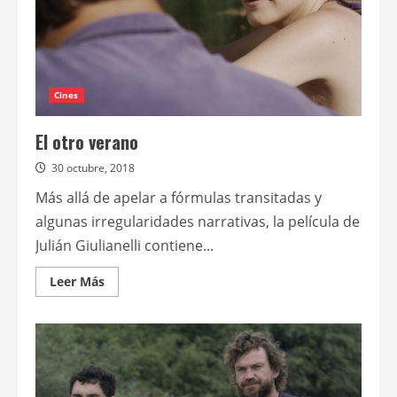
Cines
El otro verano
30 octubre, 2018
Más allá de apelar a fórmulas transitadas y
algunas irregularidades narrativas, la película de
Julián Giulianelli contiene...
Leer
Leer Más
más
acerca
de
El
otro
verano