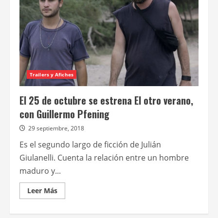
Trailers y Afiches
El 25 de octubre se estrena El otro verano,
con Guillermo Pfening
29 septiembre, 2018
Es el segundo largo de ficción de Julián
Giulanelli. Cuenta la relación entre un hombre
maduro y...
Leer
Leer Más
más
acerca
de
El