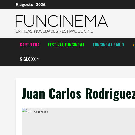
Saltar
9 agosto, 2026
al
contenido
CARTELERA
FESTIVAL FUNCINEMA
FUNCINEMA RADIO
N
SIGLO XX
Juan Carlos Rodrigue