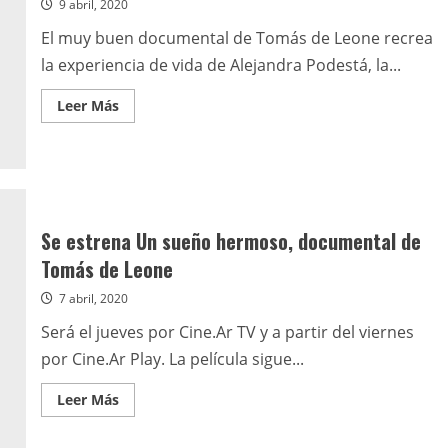
9 abril, 2020
El muy buen documental de Tomás de Leone recrea
la experiencia de vida de Alejandra Podestá, la...
Leer
Leer Más
más
acerca
de
Un
sueño
hermoso
Se estrena Un sueño hermoso, documental de
Tomás de Leone
7 abril, 2020
Será el jueves por Cine.Ar TV y a partir del viernes
por Cine.Ar Play. La película sigue...
Leer
Leer Más
más
acerca
de