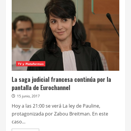
bello
sol
interior
TV y Plataformas
La saga judicial francesa continúa por la
pantalla de Eurochannel
15 junio, 2017
Hoy a las 21:00 se verá La ley de Pauline,
protagonizada por Zabou Breitman. En este
caso...