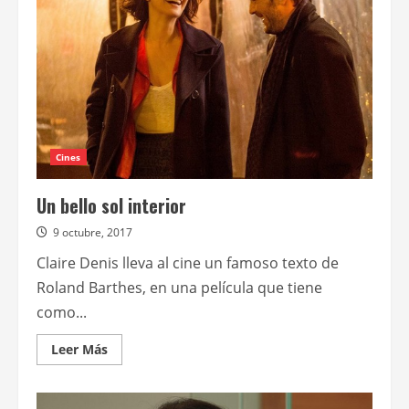
Cines
Un bello sol interior
9 octubre, 2017
Claire Denis lleva al cine un famoso texto de
Roland Barthes, en una película que tiene
como...
Leer
Leer Más
más
acerca
de
Un