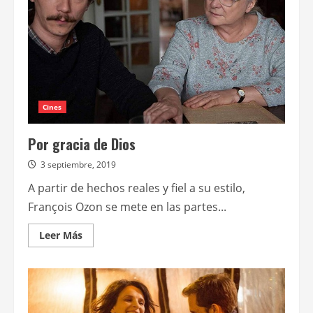
Cines
Por gracia de Dios
3 septiembre, 2019
A partir de hechos reales y fiel a su estilo,
François Ozon se mete en las partes...
Leer
Leer Más
más
acerca
de
Por
gracia
de
Dios