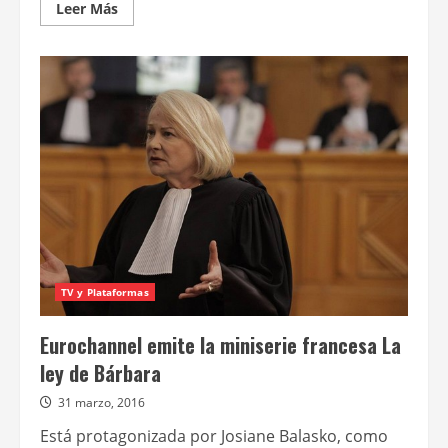
Leer
Leer Más
más
acerca
de
La
saga
judicial
francesa
continúa
por
la
pantalla
de
Eurochannel
TV y Plataformas
Eurochannel emite la miniserie francesa La
ley de Bárbara
31 marzo, 2016
Está protagonizada por Josiane Balasko, como