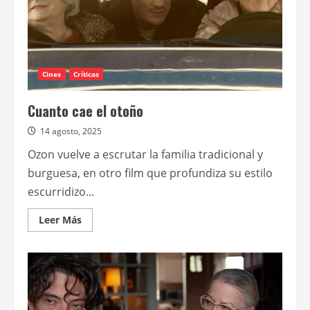
Cines
Críticas
Cuanto cae el otoño
14 agosto, 2025
Ozon vuelve a escrutar la familia tradicional y
burguesa, en otro film que profundiza su estilo
escurridizo...
Leer
Leer Más
más
acerca
de
Cuanto
cae
el
otoño