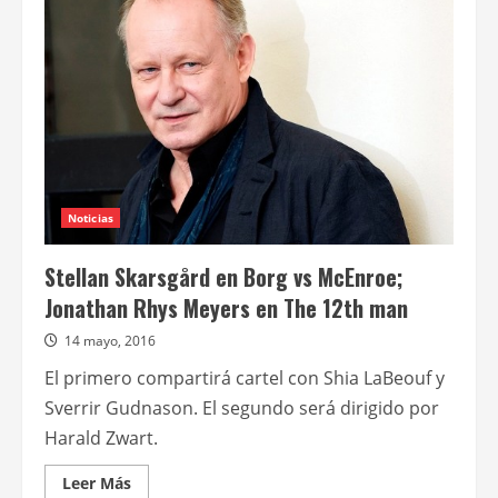
Vikingos
llega
en
exclusiva
a
América
Latina
en
FOX
Premium
Noticias
Stellan Skarsgård en Borg vs McEnroe;
Jonathan Rhys Meyers en The 12th man
14 mayo, 2016
El primero compartirá cartel con Shia LaBeouf y
Sverrir Gudnason. El segundo será dirigido por
Harald Zwart.
Leer
Leer Más
más