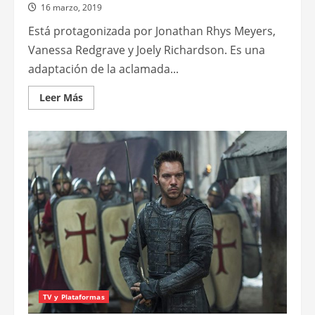
16 marzo, 2019
Está protagonizada por Jonathan Rhys Meyers,
Vanessa Redgrave y Joely Richardson. Es una
adaptación de la aclamada...
Leer
Leer Más
más
acerca
de
El
lunes
Cine
Club
Núcleo
hará
el
preestreno
de
Los
papeles
de
Aspern
TV y Plataformas