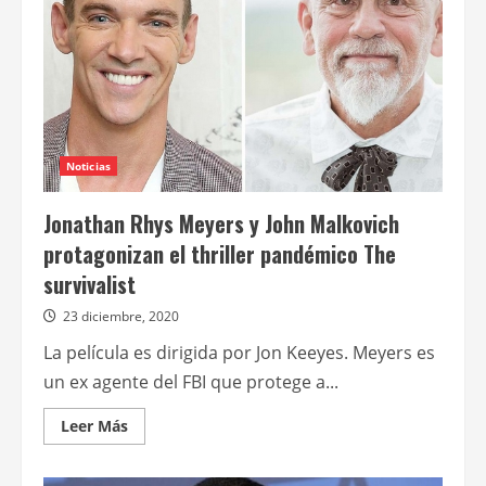
Noticias
Jonathan Rhys Meyers y John Malkovich
protagonizan el thriller pandémico The
survivalist
23 diciembre, 2020
La película es dirigida por Jon Keeyes. Meyers es
un ex agente del FBI que protege a...
Leer
Leer Más
más
acerca
de
Jonathan