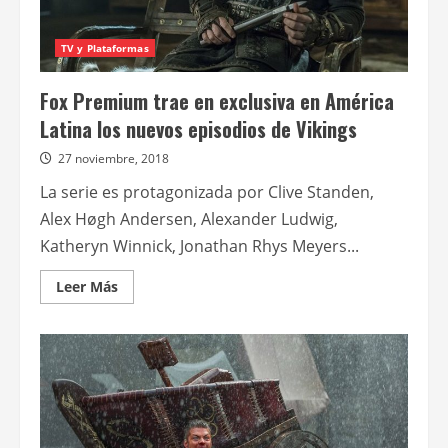
TV y Plataformas
Fox Premium trae en exclusiva en América
Latina los nuevos episodios de Vikings
27 noviembre, 2018
La serie es protagonizada por Clive Standen,
Alex Høgh Andersen, Alexander Ludwig,
Katheryn Winnick, Jonathan Rhys Meyers...
Leer
Leer Más
más
acerca
de
Fox
Premium
trae
en
exclusiva
en
América
Latina