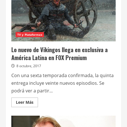
los
nuevos
episodios
de
Vikings
TV y Plataformas
Lo nuevo de Vikingos llega en exclusiva a
América Latina en FOX Premium
8 octubre, 2017
Con una sexta temporada confirmada, la quinta
entrega incluye veinte nuevos episodios. Se
podrá ver a partir...
Leer
Leer Más
más
acerca
de
Lo
nuevo
de