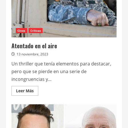
Cines
Críticas
Atentado en el aire
13 noviembre, 2023
Un thriller que tenía elementos para destacar,
pero que se pierde en una serie de
incongruencias y...
Leer
Leer Más
más
acerca
de
Atentado
en
el
aire