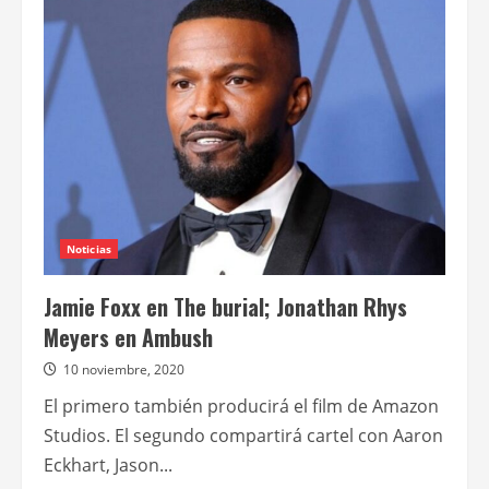
Rhys
Meyers
y
John
Malkovich
protagonizan
el
thriller
pandémico
The
survivalist
Noticias
Jamie Foxx en The burial; Jonathan Rhys
Meyers en Ambush
10 noviembre, 2020
El primero también producirá el film de Amazon
Studios. El segundo compartirá cartel con Aaron
Eckhart, Jason...