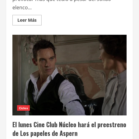
elenco...
Leer
Leer Más
más
acerca
de
Los
papeles
de
Aspern
Ciclos
El lunes Cine Club Núcleo hará el preestreno
de Los papeles de Aspern