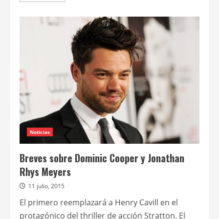
acerca
de
Stellan
Skarsgård
en
Borg
vs
McEnroe;
Jonathan
Rhys
Meyers
en
The
12th
man
Noticias
Breves sobre Dominic Cooper y Jonathan
Rhys Meyers
11 julio, 2015
El primero reemplazará a Henry Cavill en el
protagónico del thriller de acción Stratton. El