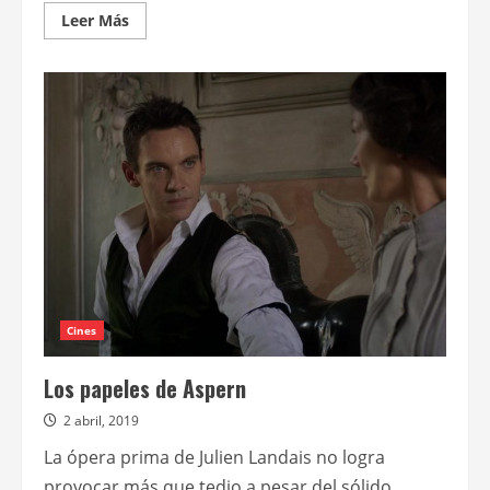
Leer
Leer Más
más
acerca
de
Jamie
Foxx
en
The
burial;
Jonathan
Rhys
Meyers
en
Ambush
Cines
Los papeles de Aspern
2 abril, 2019
La ópera prima de Julien Landais no logra
provocar más que tedio a pesar del sólido