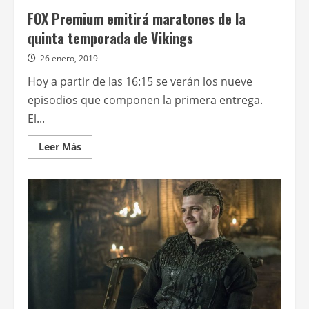
FOX Premium emitirá maratones de la
quinta temporada de Vikings
26 enero, 2019
Hoy a partir de las 16:15 se verán los nueve
episodios que componen la primera entrega.
El...
Leer
Leer Más
más
acerca
de
FOX
Premium
emitirá
maratones
de
la
quinta
temporada
de
Vikings