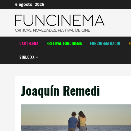
Saltar
6 agosto, 2026
al
contenido
CARTELERA
FESTIVAL FUNCINEMA
FUNCINEMA RADIO
N
SIGLO XX
Joaquín Remedi