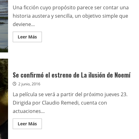
Una ficción cuyo propósito parece ser contar una
historia austera y sencilla, un objetivo simple que
deviene...
Leer
Leer Más
más
acerca
de
La
ilusión
de
Noemí
Se confirmó el estreno de La ilusión de Noemí
2 junio, 2016
La película se verá a partir del próximo jueves 23.
Dirigida por Claudio Remedi, cuenta con
actuaciones...
Leer
Leer Más
más
acerca
de