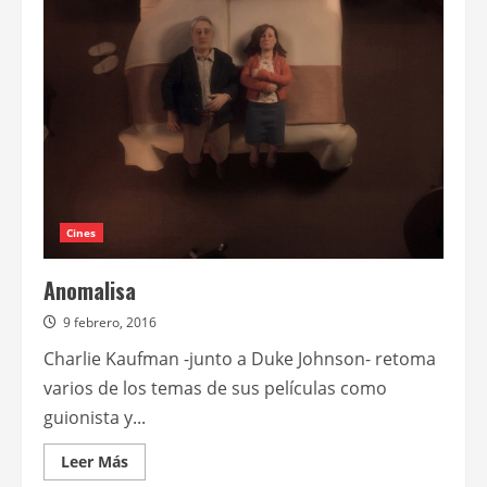
Leigh
podría
compartir
cartel
con
Natalie
Portman
en
Annihilation
Cines
Anomalisa
9 febrero, 2016
Charlie Kaufman -junto a Duke Johnson- retoma
varios de los temas de sus películas como
guionista y...
Leer
Leer Más
más