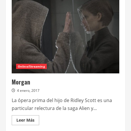
de
Twin
Peaks:
Partes
16,
17
y
18
(final
de
temporada)
Online/Streaming
Morgan
4 enero, 2017
La ópera prima del hijo de Ridley Scott es una
particular relectura de la saga Alien y...
Leer
Leer Más
más
acerca