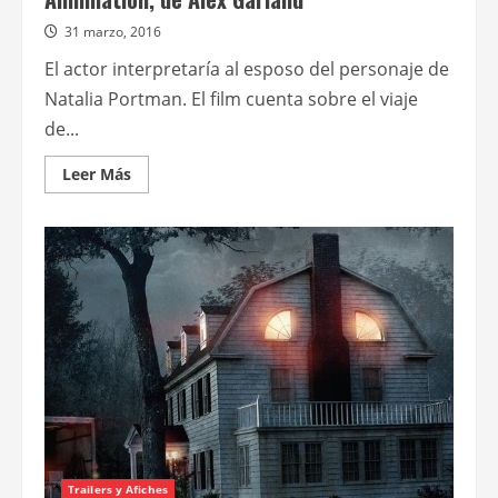
31 marzo, 2016
El actor interpretaría al esposo del personaje de
Natalia Portman. El film cuenta sobre el viaje
de...
Leer
Leer Más
más
acerca
de
Oscar
Isaac
se
sumaría
al
elenco
de
Annhilation,
de
Alex
Garland
Trailers y Afiches