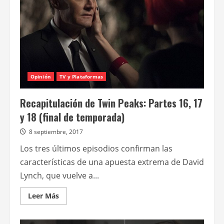
Opinión
TV y Plataformas
Recapitulación de Twin Peaks: Partes 16, 17
y 18 (final de temporada)
8 septiembre, 2017
Los tres últimos episodios confirman las
características de una apuesta extrema de David
Lynch, que vuelve a...
Leer
Leer Más
más
acerca
de
Recapitulación