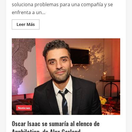
soluciona problemas para una compañía y se
enfrenta a un...
Leer
Leer Más
más
acerca
de
Fox
presentó
Morgan,
thriller
de
ciencia
ficción
con
Kate
Mara
Noticias
Oscar Isaac se sumaría al elenco de
Annhilation, de Alex Garland