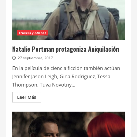
Trailers y Afiches
Natalie Portman protagoniza Aniquilación
27 septiembre, 2017
En la película de ciencia ficción también actúan
Jennifer Jason Leigh, Gina Rodriguez, Tessa
Thompson, Tuva Novotny...
Leer
Leer Más
más
acerca
de
Natalie
Portman
protagoniza
Aniquilación