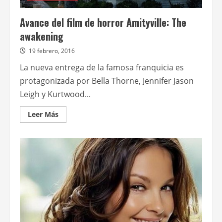
Avance del film de horror Amityville: The
awakening
19 febrero, 2016
La nueva entrega de la famosa franquicia es
protagonizada por Bella Thorne, Jennifer Jason
Leigh y Kurtwood...
Leer
Leer Más
más
acerca
de
Avance
del
film
de
horror
Amityville:
The
awakening