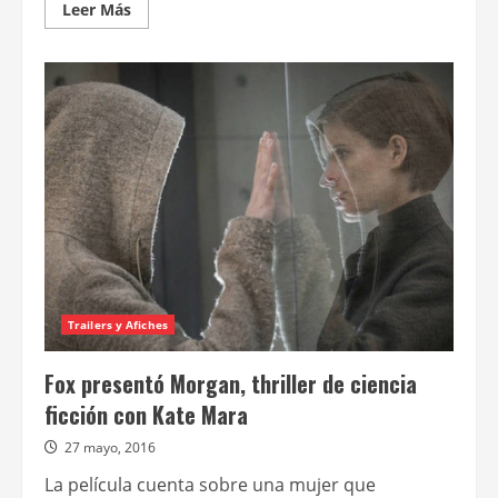
Leer
Leer Más
más
acerca
de
Lanzarán
Morgan
directo
al
dvd
en
enero
Trailers y Afiches
Fox presentó Morgan, thriller de ciencia
ficción con Kate Mara
27 mayo, 2016
La película cuenta sobre una mujer que