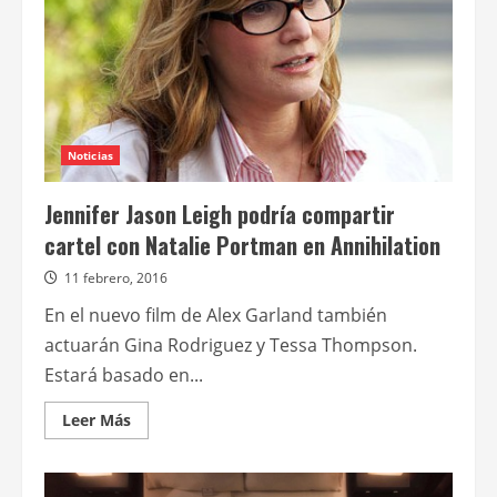
temporada
de
Twin
Peaks
Noticias
Jennifer Jason Leigh podría compartir
cartel con Natalie Portman en Annihilation
11 febrero, 2016
En el nuevo film de Alex Garland también
actuarán Gina Rodriguez y Tessa Thompson.
Estará basado en...
Leer
Leer Más
más
acerca
de
Jennifer
Jason