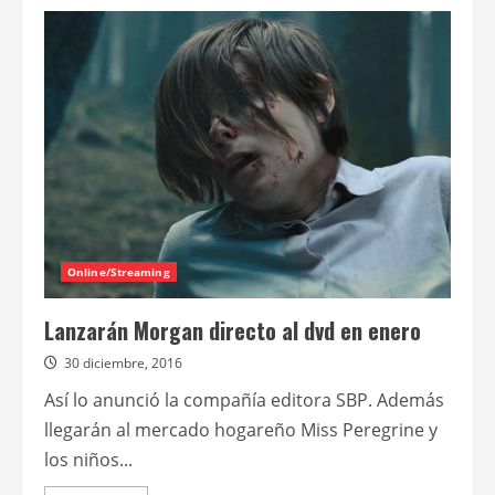
de
Morgan
Online/Streaming
Lanzarán Morgan directo al dvd en enero
30 diciembre, 2016
Así lo anunció la compañía editora SBP. Además
llegarán al mercado hogareño Miss Peregrine y
los niños...