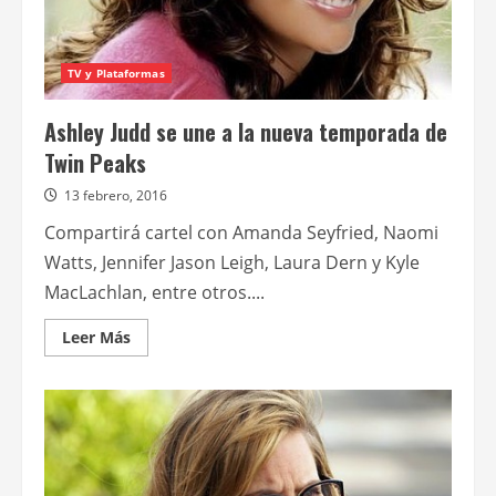
TV y Plataformas
Ashley Judd se une a la nueva temporada de
Twin Peaks
13 febrero, 2016
Compartirá cartel con Amanda Seyfried, Naomi
Watts, Jennifer Jason Leigh, Laura Dern y Kyle
MacLachlan, entre otros....
Leer
Leer Más
más
acerca
de
Ashley
Judd
se
une
a
la
nueva