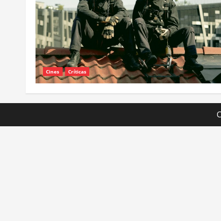
Cines
Críticas
C