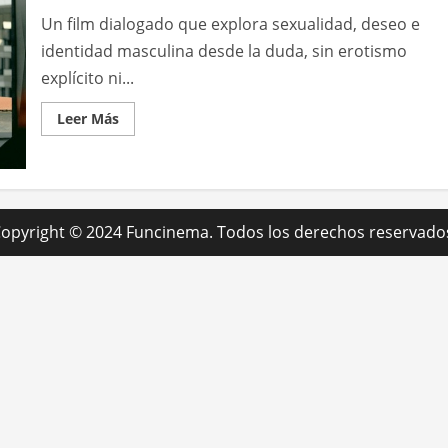
Un film dialogado que explora sexualidad, deseo e
identidad masculina desde la duda, sin erotismo
explícito ni...
Leer
Leer Más
más
acerca
de
Sex
opyright © 2024 Funcinema. Todos los derechos reservado