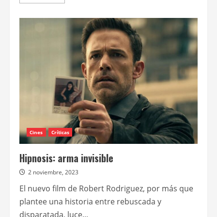
más
acerca
de
Se
estrena
la
comedia
de
acción
Plan
de
retiro,
con
Nicolas
Cage
Cines
Críticas
Hipnosis: arma invisible
2 noviembre, 2023
El nuevo film de Robert Rodriguez, por más que
plantee una historia entre rebuscada y
disparatada, luce...