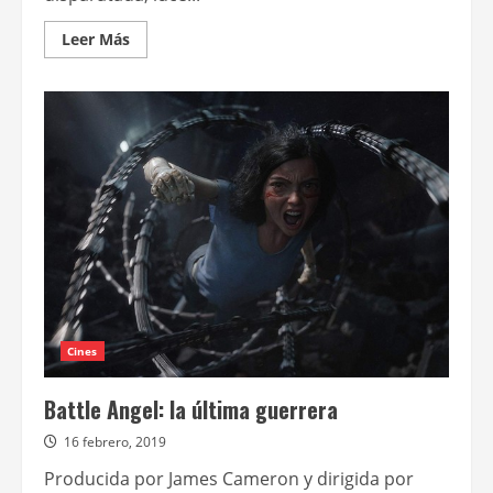
Leer
Leer Más
más
acerca
de
Hipnosis:
arma
invisible
Cines
Battle Angel: la última guerrera
16 febrero, 2019
Producida por James Cameron y dirigida por