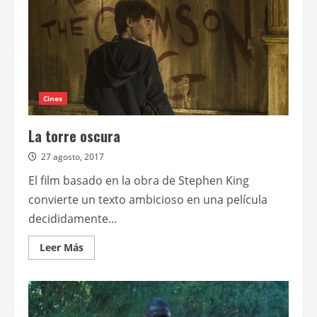
Alita:
ángel
de
combate
Cines
La torre oscura
27 agosto, 2017
El film basado en la obra de Stephen King
convierte un texto ambicioso en una película
decididamente...
Leer
Leer Más
más
acerca
de
La
torre
oscura