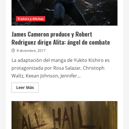
Trailers y Afiches
James Cameron produce y Robert
Rodriguez dirige Alita: ángel de combate
8 diciembre, 2017
La adaptación del manga de Yukito Kishiro es
protagonizada por Rosa Salazar, Christoph
Waltz, Keean Johnson, Jennifer...
Leer
Leer Más
más
acerca
de
James
Cameron
produce
y
Robert
Rodriguez
dirige