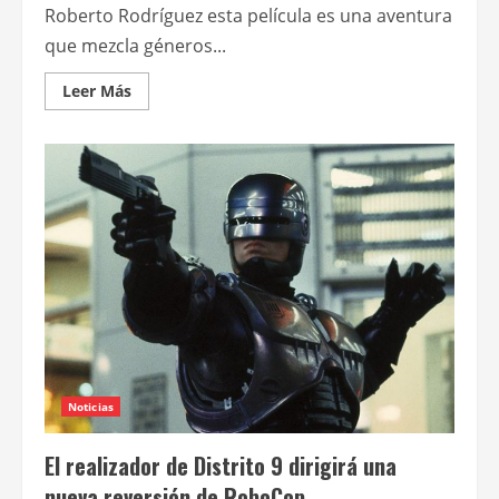
Roberto Rodríguez esta película es una aventura
que mezcla géneros...
Leer
Leer Más
más
acerca
de
Battle
Angel:
la
última
guerrera
Noticias
El realizador de Distrito 9 dirigirá una
nueva reversión de RoboCop