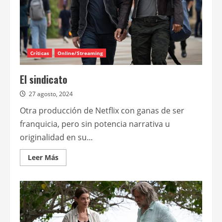
Críticas
Online/Streaming
El sindicato
27 agosto, 2024
Otra producción de Netflix con ganas de ser
franquicia, pero sin potencia narrativa u
originalidad en su...
Leer
Leer Más
más
acerca
de
El
sindicato