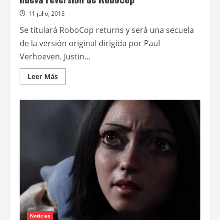
11 julio, 2018
Se titulará RoboCop returns y será una secuela
de la versión original dirigida por Paul
Verhoeven. Justin...
Leer
Leer Más
más
acerca
de
El
realizador
de
Distrito
9
dirigirá
una
nueva
reversión
de
RoboCop
Noticias