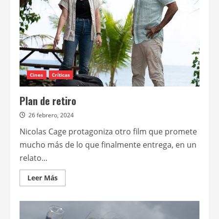
Cines
Críticas
Plan de retiro
26 febrero, 2024
Nicolas Cage protagoniza otro film que promete
mucho más de lo que finalmente entrega, en un
relato...
Leer
Leer Más
más
acerca
de
Plan
de
retiro