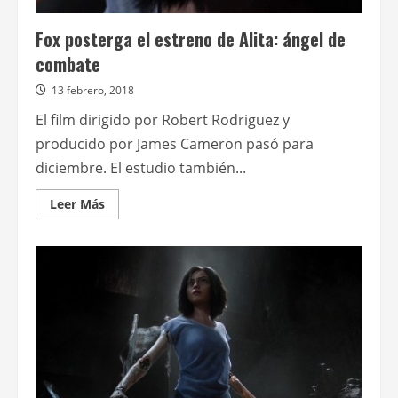
Fox posterga el estreno de Alita: ángel de
combate
13 febrero, 2018
El film dirigido por Robert Rodriguez y
producido por James Cameron pasó para
diciembre. El estudio también...
Leer
Leer Más
más
acerca
de
Fox
posterga
el
estreno
de
Alita:
ángel
de
combate