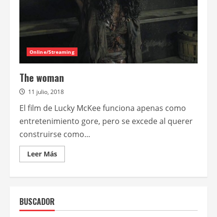
Online/Streaming
The woman
11 julio, 2018
El film de Lucky McKee funciona apenas como
entretenimiento gore, pero se excede al querer
construirse como...
Leer
Leer Más
más
acerca
de
The
woman
BUSCADOR