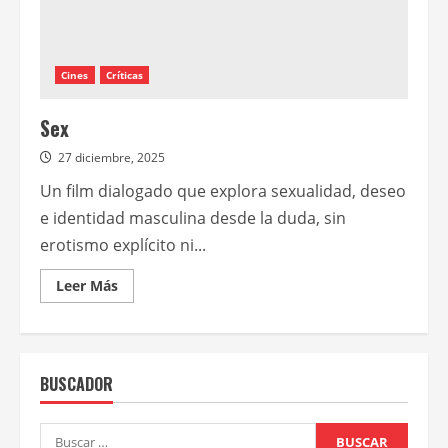
Cines
Críticas
Sex
27 diciembre, 2025
Un film dialogado que explora sexualidad, deseo
e identidad masculina desde la duda, sin
erotismo explícito ni...
Leer
Leer Más
más
acerca
de
Sex
BUSCADOR
Buscar: