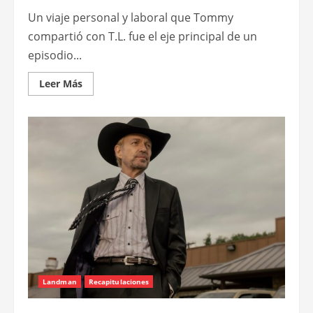
Un viaje personal y laboral que Tommy
compartió con T.L. fue el eje principal de un
episodio...
Leer
Leer Más
más
acerca
de
Recapitulación
de
“Landman”,
episodio
“Dark
Night
of
the
Soul”
Landman
Recapitulaciones