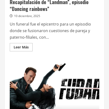
Recapitulación de “Landman”, episodio
“Dancing rainbows”
10 diciembre, 2025
Un funeral fue el epicentro para un episodio
donde se fusionaron cuestiones de pareja y
paterno-filiales, con...
Leer
Leer Más
más
acerca
de
Recapitulación
de
“Landman”,
episodio
“Dancing
rainbows”