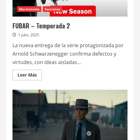
Maratoneala
Secciones
FUBAR – Temporada 2
1 julio, 2025
La nueva entrega de la serie protagonizada por
Arnold Schwarzenegger confirma defectos y
virtudes, con ideas aisladas...
Leer
Leer Más
más
acerca
de
FUBAR
–
Temporada
2