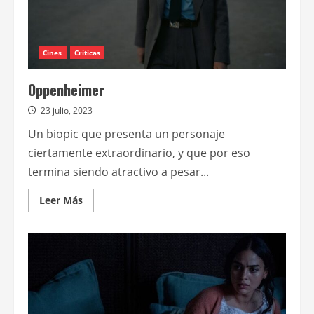
Cines
Críticas
Oppenheimer
23 julio, 2023
Un biopic que presenta un personaje
ciertamente extraordinario, y que por eso
termina siendo atractivo a pesar...
Leer
Leer Más
más
acerca
de
Oppenheimer