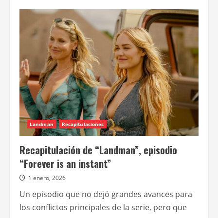
de
Recapitulación
de
“Landman”,
episodio
“Handsome
touch
me”
Landman
Recapitulaciones
Recapitulación de “Landman”, episodio
“Forever is an instant”
1 enero, 2026
Un episodio que no dejó grandes avances para
los conflictos principales de la serie, pero que