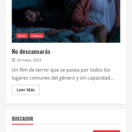
Cines
Críticas
No descansarás
24 mayo, 2023
Un film de terror que se pasea por todos los
lugares comunes del género y sin capacidad...
Leer
Leer Más
más
acerca
de
No
descansarás
BUSCADOR