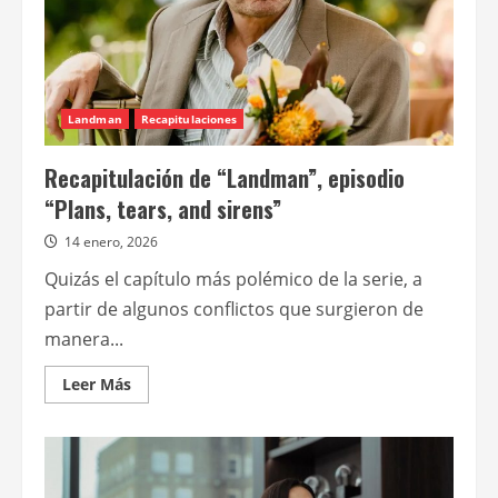
Landman
Recapitulaciones
Recapitulación de “Landman”, episodio
“Plans, tears, and sirens”
14 enero, 2026
Quizás el capítulo más polémico de la serie, a
partir de algunos conflictos que surgieron de
manera...
Leer
Leer Más
más
acerca
de
Recapitulación
de
“Landman”,
episodio