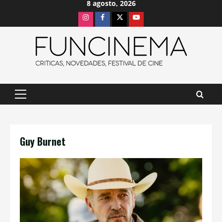
8 agosto, 2026
Saltar
Instagram
Facebook
X
Youtube
al
contenido
Menú
principal
Guy Burnet