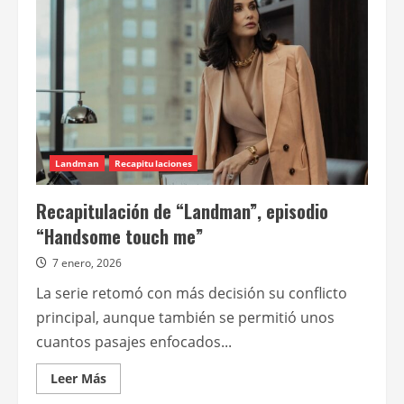
“Plans,
tears,
and
sirens”
Landman
Recapitulaciones
Recapitulación de “Landman”, episodio
“Handsome touch me”
7 enero, 2026
La serie retomó con más decisión su conflicto
principal, aunque también se permitió unos
cuantos pasajes enfocados...
Leer
Leer Más
más
acerca