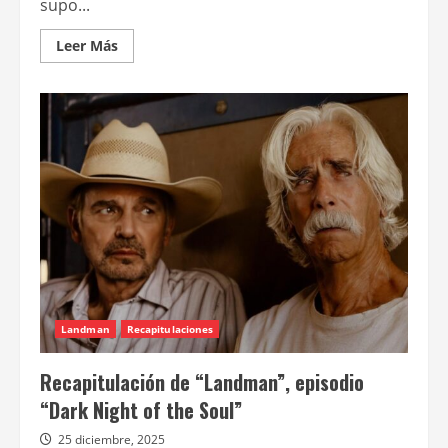
supo...
Leer
Leer Más
más
acerca
de
Recapitulación
de
“Landman”,
episodio
“Forever
is
an
instant”
Landman
Recapitulaciones
Recapitulación de “Landman”, episodio
“Dark Night of the Soul”
25 diciembre, 2025