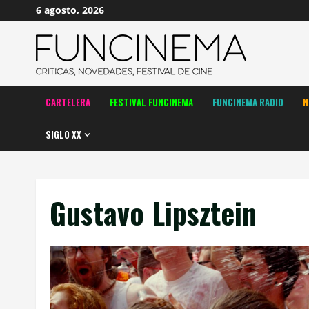
Saltar
6 agosto, 2026
al
contenido
CARTELERA
FESTIVAL FUNCINEMA
FUNCINEMA RADIO
N
SIGLO XX
Gustavo Lipsztein