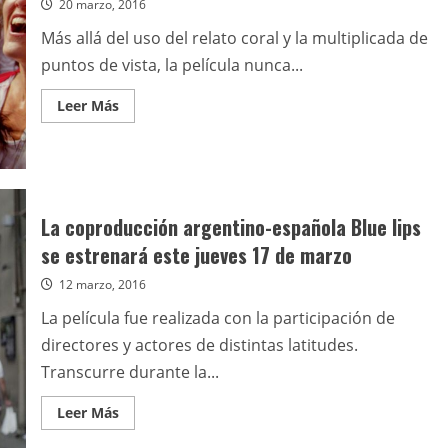
20 marzo, 2016
Más allá del uso del relato coral y la multiplicada de
puntos de vista, la película nunca...
Leer
Leer Más
más
acerca
de
Blue
lips
La coproducción argentino-española Blue lips
se estrenará este jueves 17 de marzo
12 marzo, 2016
La película fue realizada con la participación de
directores y actores de distintas latitudes.
Transcurre durante la...
Leer
Leer Más
más
acerca