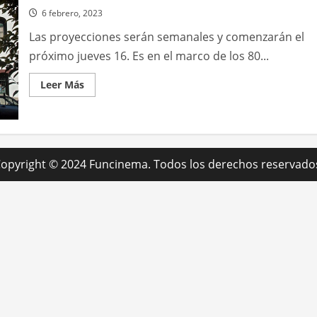
6 febrero, 2023
Las proyecciones serán semanales y comenzarán el
próximo jueves 16. Es en el marco de los 80...
Leer
Leer Más
más
acerca
de
El
Centro
Vasco
de
Mar
opyright © 2024 Funcinema. Todos los derechos reservado
del
Plata
anuncia
un
ciclo
de
cine