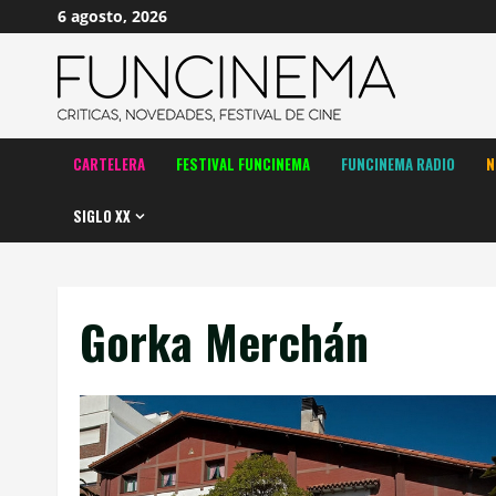
Saltar
6 agosto, 2026
al
contenido
CARTELERA
FESTIVAL FUNCINEMA
FUNCINEMA RADIO
N
SIGLO XX
Gorka Merchán