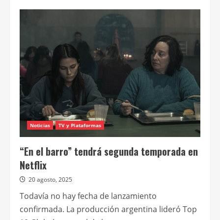
de
La
segunda
temporada
de
“En
el
barro”
llega
a
Netflix
en
febrero
Noticias
TV y Plataformas
“En el barro” tendrá segunda temporada en
Netflix
20 agosto, 2025
Todavía no hay fecha de lanzamiento
confirmada. La producción argentina lideró Top