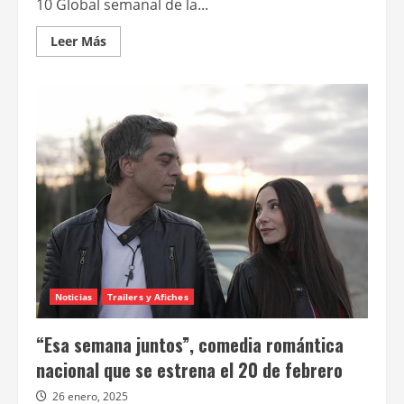
10 Global semanal de la...
Leer
Leer Más
más
acerca
de
“En
el
barro”
tendrá
segunda
temporada
en
Netflix
Noticias
Trailers y Afiches
“Esa semana juntos”, comedia romántica
nacional que se estrena el 20 de febrero
26 enero, 2025