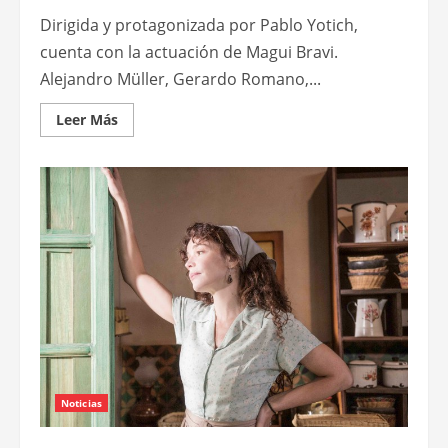
Dirigida y protagonizada por Pablo Yotich,
cuenta con la actuación de Magui Bravi.
Alejandro Müller, Gerardo Romano,...
Leer
Leer Más
más
acerca
de
“Esa
semana
juntos”,
comedia
romántica
nacional
que
se
estrena
el
20
de
febrero
Noticias