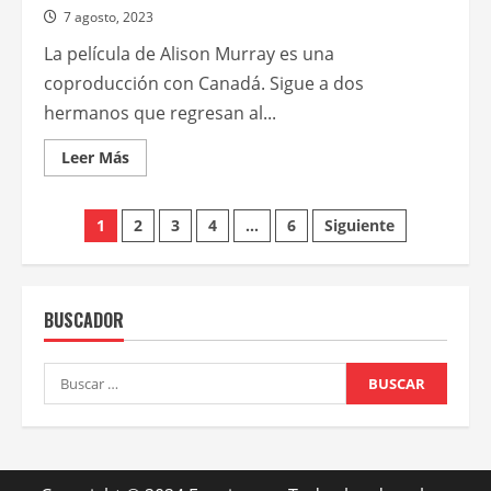
7 agosto, 2023
La película de Alison Murray es una
coproducción con Canadá. Sigue a dos
hermanos que regresan al...
Leer
Leer Más
más
acerca
de
Paginación
En
1
2
3
4
…
6
Siguiente
el
marco
de
del
Tango
BA
entradas
Festival
BUSCADOR
y
Mundial
se
proyectará
Buscar:
el
film
Ariel