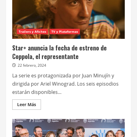
su
rodaje
y
presenta
a
su
elenco
principal
Trailers y Afiches
TV y Plataformas
Star+ anuncia la fecha de estreno de
Coppola, el representante
22 febrero, 2024
La serie es protagonizada por Juan Minujín y
dirigida por Ariel Winograd. Los seis episodios
estarán disponibles...
Leer
Leer Más
más
acerca
de
Star+
anuncia
la
fecha