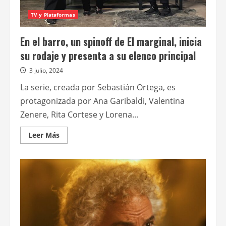
TV y Plataformas
En el barro, un spinoff de El marginal, inicia
su rodaje y presenta a su elenco principal
3 julio, 2024
La serie, creada por Sebastián Ortega, es
protagonizada por Ana Garibaldi, Valentina
Zenere, Rita Cortese y Lorena...
Leer
Leer Más
más
acerca
de
En
el
barro,
un
spinoff
de
El
marginal,
inicia