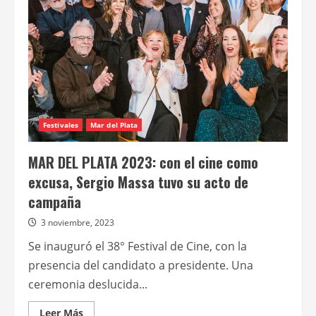
de
estreno
de
Coppola,
el
representante
Festivales
Mar del Plata
MAR DEL PLATA 2023: con el cine como
excusa, Sergio Massa tuvo su acto de
campaña
3 noviembre, 2023
Se inauguró el 38° Festival de Cine, con la
presencia del candidato a presidente. Una
ceremonia deslucida...
Leer
Leer Más