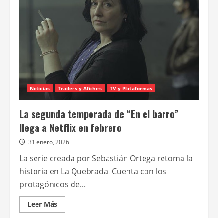
temporada
de
“En
el
barro”
tras
su
éxito
global
Noticias
Trailers y Afiches
TV y Plataformas
La segunda temporada de “En el barro”
llega a Netflix en febrero
31 enero, 2026
La serie creada por Sebastián Ortega retoma la
historia en La Quebrada. Cuenta con los
protagónicos de...
Leer
Leer Más
más
acerca