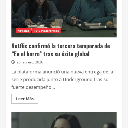
Noticias
TV y Plataformas
Netflix confirmó la tercera temporada de
“En el barro” tras su éxito global
20 febrero, 2026
La plataforma anunció una nueva entrega de la
serie producida junto a Underground tras su
fuerte desempeño...
Leer
Leer Más
más
acerca
de
Netflix
confirmó
la
tercera