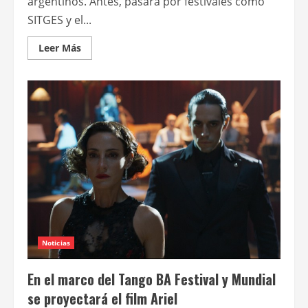
argentinos. Antes, pasará por festivales como
SITGES y el...
Leer
Leer Más
más
acerca
de
Auxilio,
de
Tamae
Garateguy,
se
estrenará
el
19
de
octubre
Noticias
En el marco del Tango BA Festival y Mundial
se proyectará el film Ariel