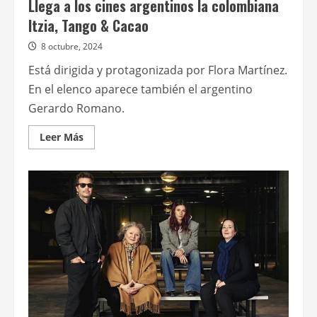
Llega a los cines argentinos la colombiana
Itzia, Tango & Cacao
8 octubre, 2024
Está dirigida y protagonizada por Flora Martínez.
En el elenco aparece también el argentino
Gerardo Romano.
Leer
Leer Más
más
acerca
de
Llega
a
los
cines
argentinos
la
colombiana
Itzia,
Tango
&
Cacao