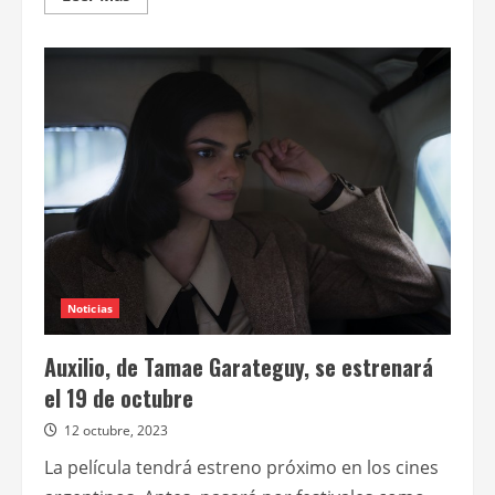
más
acerca
de
MAR
DEL
PLATA
2023:
con
el
cine
como
excusa,
Sergio
Massa
tuvo
su
acto
de
campaña
Noticias
Auxilio, de Tamae Garateguy, se estrenará
el 19 de octubre
12 octubre, 2023
La película tendrá estreno próximo en los cines