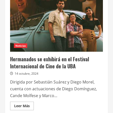
serie
juvenil
“Playback:
una
somos
dos”
Noticias
Hermanados se exhibirá en el Festival
Internacional de Cine de la UBA
14 octubre, 2024
Dirigida por Sebastián Suárez y Diego Morel,
cuenta con actuaciones de Diego Domínguez,
Cande Molfese y Marco...
Leer
Leer Más
más
acerca