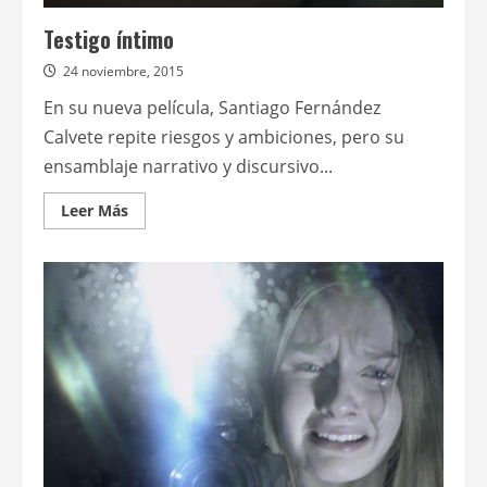
Testigo íntimo
24 noviembre, 2015
En su nueva película, Santiago Fernández
Calvete repite riesgos y ambiciones, pero su
ensamblaje narrativo y discursivo...
Leer
Leer Más
más
acerca
de
Testigo
íntimo