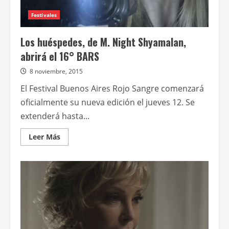
Festivales
Los huéspedes, de M. Night Shyamalan,
abrirá el 16° BARS
8 noviembre, 2015
El Festival Buenos Aires Rojo Sangre comenzará
oficialmente su nueva edición el jueves 12. Se
extenderá hasta...
Leer
Leer Más
más
acerca
de
Los
huéspedes,
de
M.
Night
Shyamalan,
abrirá
el
16°