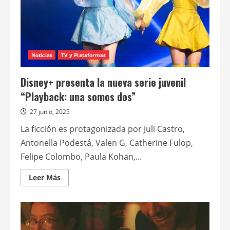
Noticias
TV y Plataformas
Disney+ presenta la nueva serie juvenil
“Playback: una somos dos”
27 junio, 2025
La ficción es protagonizada por Juli Castro,
Antonella Podestá, Valen G, Catherine Fulop,
Felipe Colombo, Paula Kohan,...
Leer
Leer Más
más
acerca
de
Disney+
presenta
la
nueva