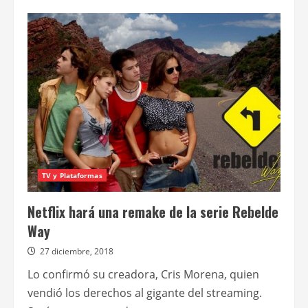
de
Hermanados
se
exhibirá
en
el
Festival
Internacional
de
Cine
de
la
UBA
TV y Plataformas
Netflix hará una remake de la serie Rebelde
Way
27 diciembre, 2018
Lo confirmó su creadora, Cris Morena, quien
vendió los derechos al gigante del streaming.