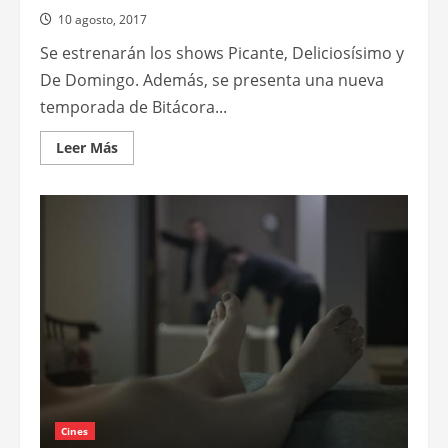
10 agosto, 2017
Se estrenarán los shows Picante, Deliciosísimo y
De Domingo. Además, se presenta una nueva
temporada de Bitácora...
Leer
Leer Más
más
acerca
de
Estrenos
y
nuevas
temporadas
llegan
en
agosto
a
Trufa,
la
sección
gastronómica
de
FWTV
Cines