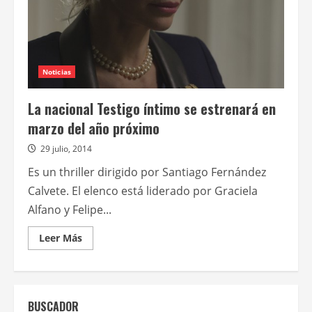
BARS
Noticias
La nacional Testigo íntimo se estrenará en
marzo del año próximo
29 julio, 2014
Es un thriller dirigido por Santiago Fernández
Calvete. El elenco está liderado por Graciela
Alfano y Felipe...
Leer
Leer Más
más
acerca
de
La
nacional
Testigo
BUSCADOR
íntimo