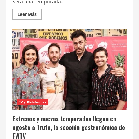
Será una temporada...
Leer
Leer Más
más
acerca
de
Netflix
hará
una
remake
de
la
serie
Rebelde
Way
TV y Plataformas
Estrenos y nuevas temporadas llegan en
agosto a Trufa, la sección gastronómica de
FWTV