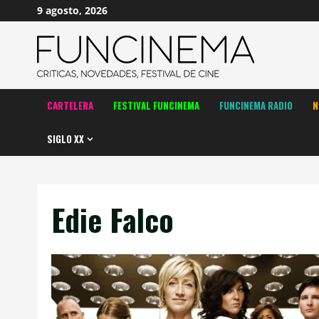
Saltar
9 agosto, 2026
al
contenido
CARTELERA
FESTIVAL FUNCINEMA
FUNCINEMA RADIO
N
SIGLO XX
Edie Falco