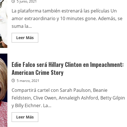
5 junio, 2021
La plataforma también estrenará las películas Un
amor extraordinario y 10 minutes gone. Además, se
suma la...
Leer
Leer Más
más
acerca
de
Junio
en
Paramount+:
Edie Falco será Hillary Clinton en Impeachment:
Nurse
Jackie
American Crime Story
+
Interrogation
5 marzo, 2021
+
Duro
de
Compartirá cartel con Sarah Paulson, Beanie
cuidar
+
Feldstein, Clive Owen, Annaleigh Ashford, Betty Gilpin
Paw
Patrol
y Billy Eichner. La...
Leer
Leer Más
más
acerca