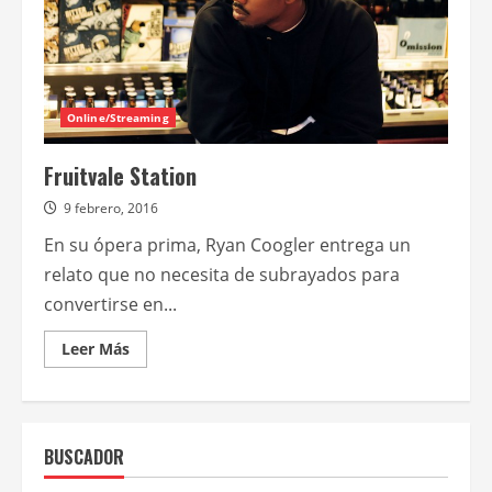
Online/Streaming
Fruitvale Station
9 febrero, 2016
En su ópera prima, Ryan Coogler entrega un
relato que no necesita de subrayados para
convertirse en...
Leer
Leer Más
más
acerca
de
Fruitvale
Station
BUSCADOR