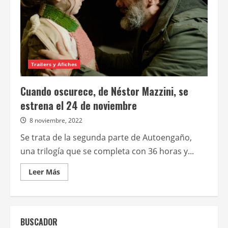
Trailers y Afiches
Cuando oscurece, de Néstor Mazzini, se
estrena el 24 de noviembre
8 noviembre, 2022
Se trata de la segunda parte de Autoengaño,
una trilogía que se completa con 36 horas y...
Leer
Leer Más
más
acerca
de
Cuando
oscurece,
de
BUSCADOR
Néstor