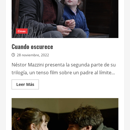
Cines
Cuando oscurece
28 noviembre, 2022
Néstor Mazzini presenta la segunda parte de su
trilogía, un tenso film sobre un padre al límite...
Leer
Leer Más
más
acerca
de
Cuando
oscurece